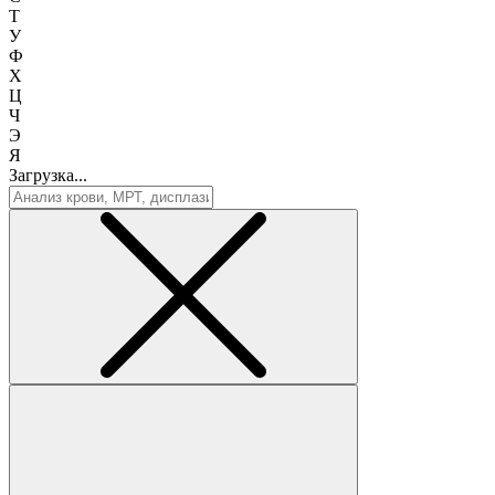
Т
У
Ф
Х
Ц
Ч
Э
Я
Загрузка...