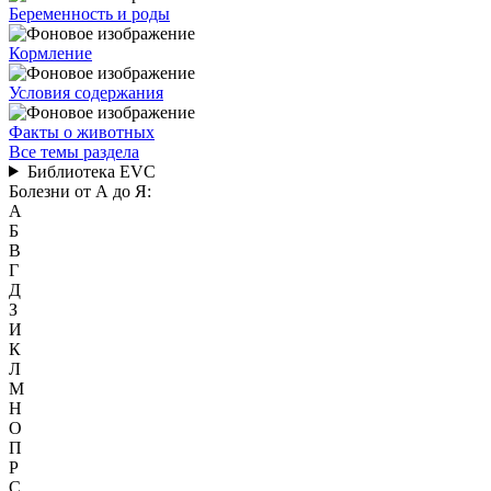
Беременность и роды
Кормление
Условия содержания
Факты о животных
Все темы раздела
Библиотека EVC
Болезни от А до Я:
А
Б
В
Г
Д
З
И
К
Л
М
Н
О
П
Р
С