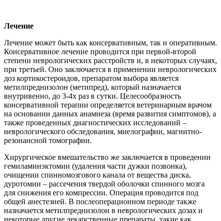
Лечение
Лечение может быть как консервативным, так и оперативным.
Консервативное лечение проводится при первой-второй
степени неврологических расстройств и, в некоторых случаях,
при третьей. Оно заключается в применении неврологических
доз кортикостероидов, препаратом выбора является
метилпреднизолон (метипред), который назначается
внутривенно, до 3-4х раз в сутки. Целесообразность
консервативной терапии определяется ветеринарным врачом
на основании данных анамнеза (время развития симптомов), а
также проведенных диагностических исследований –
неврологического обследования, миелографии, магнитно-
резонансной томографии.
Хирургическое вмешательство же заключается в проведении
гемиламинэктомии (удаления части дужки позвонка),
очищении спинномозгового канала от вещества диска,
дуротомии – рассечения твердой оболочки спинного мозга
для снижения его компрессии. Операция проводится под
общей анестезией. В послеоперационном периоде также
назначается метилпреднизолон в неврологических дозах и
некоторые другие лекарственные препараты, такие как