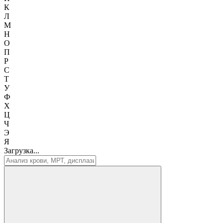
К
Л
М
Н
О
П
Р
С
Т
У
Ф
Х
Ц
Ч
Э
Я
Загрузка...