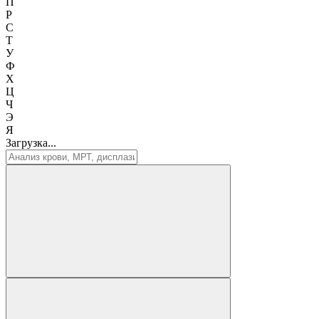
П
Р
С
Т
У
Ф
Х
Ц
Ч
Э
Я
Загрузка...