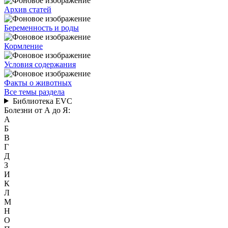
Архив статей
Беременность и роды
Кормление
Условия содержания
Факты о животных
Все темы раздела
Библиотека EVC
Болезни от А до Я:
А
Б
В
Г
Д
З
И
К
Л
М
Н
О