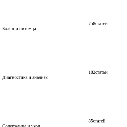
758
статей
Болезни питомца
182
статьи
Диагностика и анализы
85
статей
Содержание и уход