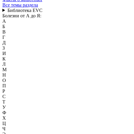
Все темы раздела
Библиотека EVC
Болезни от А до Я:
А
Б
В
Г
Д
З
И
К
Л
М
Н
О
П
Р
С
Т
У
Ф
Х
Ц
Ч