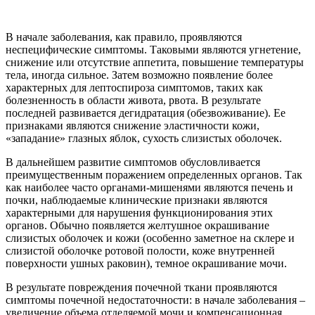
В начале заболевания, как правило, проявляются
неспецифические симптомы. Таковыми являются угнетение,
снижение или отсутствие аппетита, повышение температуры
тела, иногда сильное. Затем возможно появление более
характерных для лептоспироза симптомов, таких как
болезненность в области живота, рвота. В результате
последней развивается дегидратация (обезвоживание). Ее
признаками являются снижение эластичности кожи,
«западание» глазных яблок, сухость слизистых оболочек.
В дальнейшем развитие симптомов обусловливается
преимущественным поражением определенных органов. Так
как наиболее часто органами-мишенями являются печень и
почки, наблюдаемые клинические признаки являются
характерными для нарушения функционирования этих
органов. Обычно появляется желтушное окрашивание
слизистых оболочек и кожи (особенно заметное на склере и
слизистой оболочке ротовой полости, коже внутренней
поверхности ушных раковин), темное окрашивание мочи.
В результате повреждения почечной ткани проявляются
симптомы почечной недостаточности: в начале заболевания –
увеличение объема отделяемой мочи и компенсационная