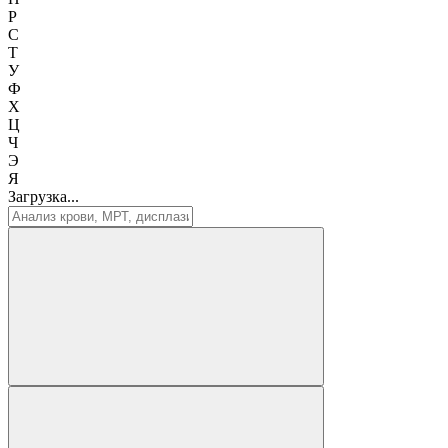
Р
С
Т
У
Ф
Х
Ц
Ч
Э
Я
Загрузка...