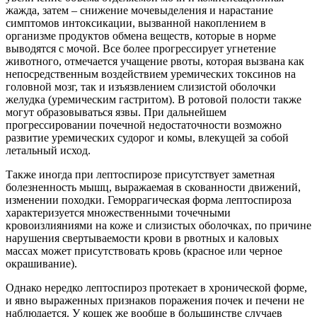
жажда, затем – снижение мочевыделения и нарастание
симптомов интоксикации, вызванной накоплением в
организме продуктов обмена веществ, которые в норме
выводятся с мочой. Все более прогрессирует угнетение
животного, отмечается учащение рвоты, которая вызвана как
непосредственным воздействием уремических токсинов на
головной мозг, так и изъязвлением слизистой оболочки
желудка (уремическим гастритом). В ротовой полости также
могут образовываться язвы. При дальнейшем
прогрессировании почечной недостаточности возможно
развитие уремических судорог и комы, влекущей за собой
летальный исход.
Также иногда при лептоспирозе присутствует заметная
болезненность мышц, выражаемая в скованности движений,
изменении походки. Геморрагическая форма лептоспироза
характеризуется множественными точечными
кровоизлияниями на коже и слизистых оболочках, по причине
нарушения свертываемости крови в рвотных и каловых
массах может присутствовать кровь (красное или черное
окрашивание).
Однако нередко лептоспироз протекает в хронической форме,
и явно выраженных признаков поражения почек и печени не
наблюдается. У кошек же вообще в большинстве случаев