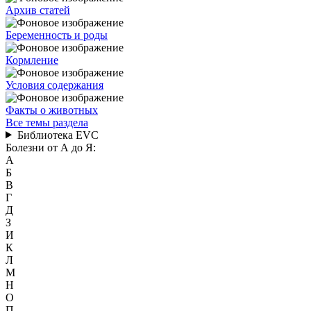
Архив статей
Беременность и роды
Кормление
Условия содержания
Факты о животных
Все темы раздела
Библиотека EVC
Болезни от А до Я:
А
Б
В
Г
Д
З
И
К
Л
М
Н
О
П