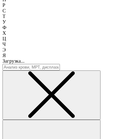
Р
С
Т
У
Ф
Х
Ц
Ч
Э
Я
Загрузка...