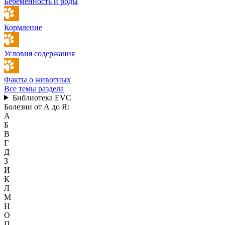
Беременность и роды
Кормление
Условия содержания
Факты о животных
Все темы раздела
Библиотека EVC
Болезни от А до Я:
А
Б
В
Г
Д
З
И
К
Л
М
Н
О
П