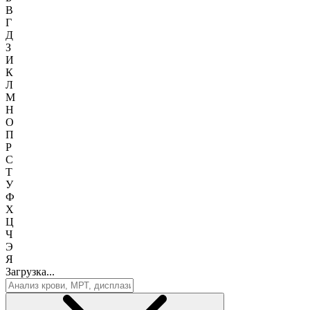
В
Г
Д
З
И
К
Л
М
Н
О
П
Р
С
Т
У
Ф
Х
Ц
Ч
Э
Я
Загрузка...