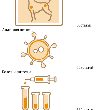
53
статьи
Анатомия питомца
758
статей
Болезни питомца
182
статьи