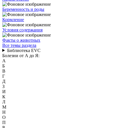
Беременность и роды
Кормление
Условия содержания
Факты о животных
Все темы раздела
Библиотека EVC
Болезни от А до Я:
А
Б
В
Г
Д
З
И
К
Л
М
Н
О
П
Р