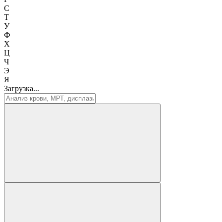
С
Т
У
Ф
Х
Ц
Ч
Э
Я
Загрузка...