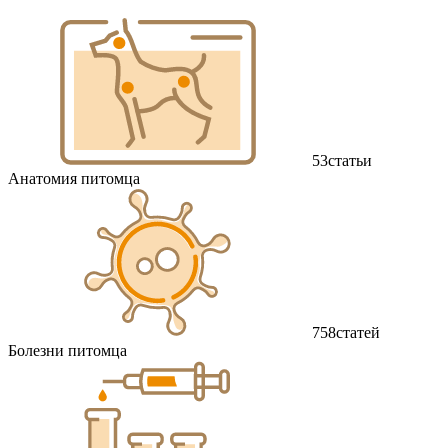
53
статьи
Анатомия питомца
758
статей
Болезни питомца