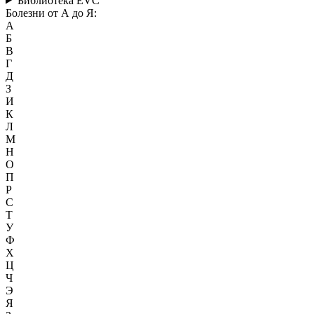
Библиотека EVC
Болезни от А до Я:
А
Б
В
Г
Д
З
И
К
Л
М
Н
О
П
Р
С
Т
У
Ф
Х
Ц
Ч
Э
Я