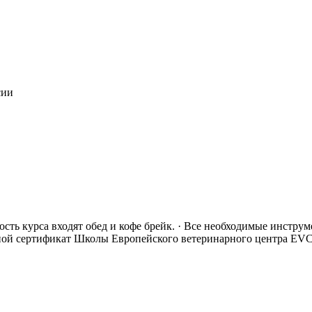
сии
оимость курса входят обед и кофе брейк. · Все необходимые инстр
нной сертификат Школы Европейского ветеринарного центра EVC