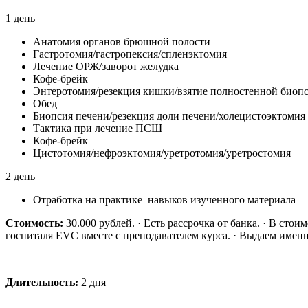
1 день
Анатомия органов брюшной полости
Гастротомия/гастропексия/спленэктомия
Лечение ОРЖ/заворот желудка
Кофе-брейк
Энтеротомия/резекция кишки/взятие полностенной биоп
Обед
Биопсия печени/резекция доли печени/холецистоэктомия
Тактика при лечение ПСШ
Кофе-брейк
Цистотомия/нефроэктомия/уретротомия/уретростомия
2 день
Отработка на практике навыков изученного материала
Стоимость:
30.000 рублей. · Есть рассрочка от банка. · В ст
госпиталя EVC вместе с преподавателем курса. · Выдаем име
Длительность:
2 дня