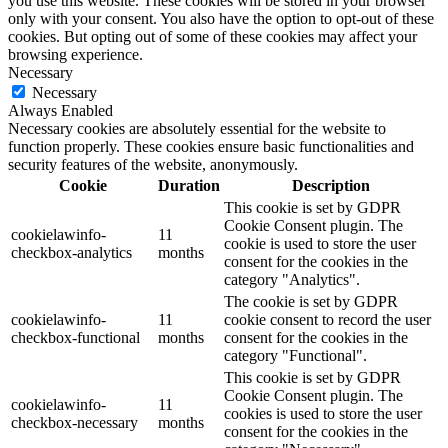
you use this website. These cookies will be stored in your browser
only with your consent. You also have the option to opt-out of these
cookies. But opting out of some of these cookies may affect your
browsing experience.
Necessary
Necessary
Always Enabled
Necessary cookies are absolutely essential for the website to
function properly. These cookies ensure basic functionalities and
security features of the website, anonymously.
Cookie
Duration
Description
This cookie is set by GDPR
Cookie Consent plugin. The
cookielawinfo-
11
cookie is used to store the user
checkbox-analytics
months
consent for the cookies in the
category "Analytics".
The cookie is set by GDPR
cookielawinfo-
11
cookie consent to record the user
checkbox-functional
months
consent for the cookies in the
category "Functional".
This cookie is set by GDPR
Cookie Consent plugin. The
cookielawinfo-
11
cookies is used to store the user
checkbox-necessary
months
consent for the cookies in the