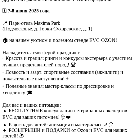
🗓
7-8 июня 2025 года
📍 Парк-отель Maxima Park
(Подмосковье, д. Горки Сухаревские, д. 1)
🏠 на нашем уютном и полезном стенде EVC-OZON!
Насладитесь атмосферой праздника:
▫️ Красота и грация: ринги и конкурсы экстерьера с участием
лучших представителей пород! 🏆
▫️ Ловкость и азарт: спортивные состязания (аджилити) и
показательные выступления! ⚡️
▫️ Полезные знания: мастер-классы по дрессировке и
хендлингу!🎓
Для вас и ваших питомцев:
🔸 БЕСПЛАТНЫЕ консультации ветеринарных экспертов
EVC для ваших питомцев! 🩺❤️
🔸 Радость для детей: анимация и мастер-классы! 🎈
🔸 РОЗЫГРЫШИ и ПОДАРКИ от Ozon и EVC для наших
гостей! 🎁