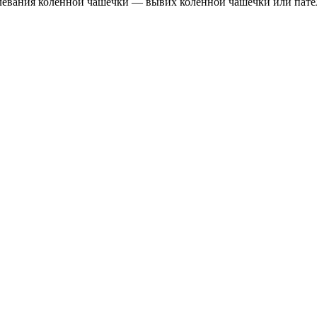
вания коленной чашечки — вывих коленной чашечки или пателла