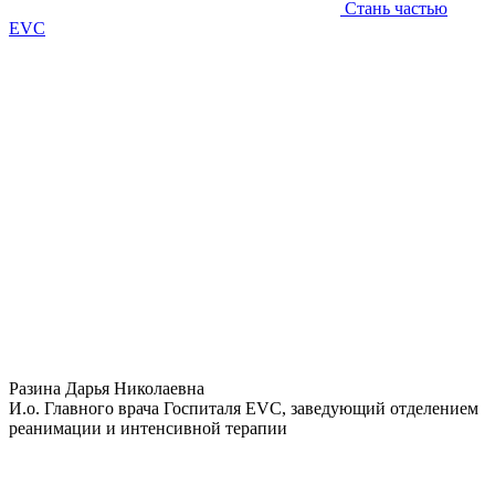
Стань частью
EVC
Разина Дарья Николаевна
И.о. Главного врача Госпиталя EVC, заведующий отделением
реанимации и интенсивной терапии
Самая большая награда для врача - это выздоровление
пациента и счастливые владельцы