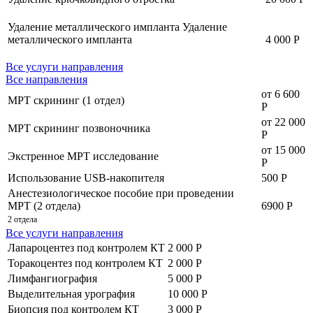
Удаление металлического импланта
Удаление
металлического импланта
4 000 Р
Все услуги направления
Все направления
от 6 600
МРТ скрининг (1 отдел)
Р
от 22 000
МРТ скрининг позвоночника
Р
от 15 000
Экстренное МРТ исследование
Р
Использование USB-накопителя
500 Р
Анестезиологическое пособие при проведении
МРТ (2 отдела)
6900 Р
2 отдела
Все услуги направления
Лапароцентез под контролем КТ
2 000 Р
Торакоцентез под контролем КТ
2 000 Р
Лимфангиография
5 000 Р
Выделительная урография
10 000 Р
Биопсия под контролем КТ
3 000 Р