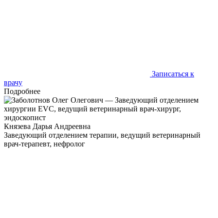
Записаться к
врачу
Подробнее
Князева Дарья Андреевна
Заведующий отделением терапии, ведущий ветеринарный
врач-терапевт, нефролог
Забота о тех, кто не умеет говорить, — высшая форма
человечности. Там, где животное не может сказать «спасибо»,
ветеринар слышит это в его взгляде