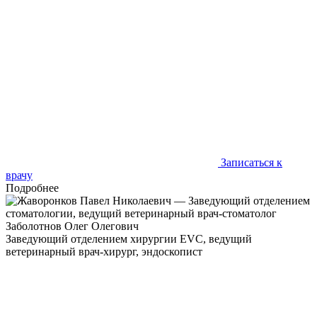
птицы, грызуны. Большое количество времени, проведённого
с домашними животными, помогло мне сделать выбор
профессии! Стоматология интересная и быстроразвивающаяся
область в ветеринарии, современные методы диагностики и
лечения позволят вашему питомцу жить счастливо
Записаться к
врачу
Подробнее
Заболотнов Олег Олегович
Заведующий отделением хирургии EVC, ведущий
ветеринарный врач-хирург, эндоскопист
Ветеринарная хирургия - это не только умение работать с
инструментами, но и способность понимать животных. С
помощью эндоскопии мы можем дарить питомцам
минимальные инвазивные процедуры, позволяя им скорее
выздоравливать и возвращаться к своим людям