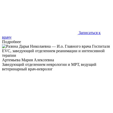
Записаться к
врачу
Подробнее
Артемьева Мария Алексеевна
Заведующий отделением неврологии и МРТ, ведущий
ветеринарный врач-невролог
Для меня ветеринарная неврология — это не просто
специальность, а интересная загадка, где пациент не может
словами рассказать, что болит. Это диалог на языке
рефлексов, походки и взгляда. И за каждым случаем стоит не
просто диагноз, а целая история