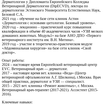
Дерматологии у Дипломанта Европейского Колледжа
Ветеринарной Дерматологии (DipECVD), лектора по
дерматологии Эстонского Университета Естественных Наук,
Беловой С.А.
2021 год – обучение на базе сети клиник Астин
«Дерматология с основами цитологии. Базовый уровень».
2020 год – лекционно – практический курс повышения
квалификации в объеме 40 академических часов «УЗИ мелких
домашних животных. Модуль1» на базе АНО ДПО «Первого
ветеринарного института им. В.Н. Митина».
2019 год – участие в теоретическо-практическом модуле
«Абдоминальная хирургия» на базе сети клиник «Свой
доктор».
Опыт работы:
2024 – настоящее время Европейский ветеринарный центр
EVC. Ветеринарный врач — дерматолог.
2017 – настоящее время вет. клиника «Веда» (Центр
ветеринарной офтальмологии А.Г. Шилкина), г.Москва. Врач
общей практики, дерматолог и УЗИ — специалист.
2015 – 2021 вет. клиника «Ремонт животных», г. Москва.
Ветеринарный врач-терапевт (2017-2021). Ассистент (2015-
2016).
Ключевые навыки: