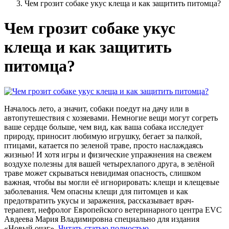
Чем грозит собаке укус клеща и как защитить питомца?
Чем грозит собаке укус
клеща и как защитить
питомца?
Началось лето, а значит, собаки поедут на дачу или в
автопутешествия с хозяевами. Немногие вещи могут согреть
ваше сердце больше, чем вид, как ваша собака исследует
природу, приносит любимую игрушку, бегает за палкой,
птицами, катается по зеленой траве, просто наслаждаясь
жизнью! И хотя игры и физические упражнения на свежем
воздухе полезны для вашей четырехлапого друга, в зелёной
траве может скрываться невидимая опасность, слишком
важная, чтобы вы могли её игнорировать: клещи и клещевые
заболевания. Чем опасны клещи для питомцев и как
предотвратить укусы и заражения, рассказывает врач-
терапевт, нефролог Европейского ветеринарного центра EVC
Авдеева Мария Владимировна специально для издания
«Новый очаг».
Читать статью полностью
.