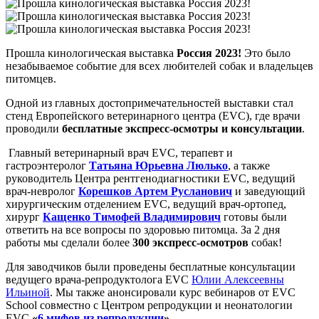
Прошла кинологическая выставка
Россия 2023!
Это было
незабываемое событие для всех любителей собак и владельцев
питомцев.
Одной из главных достопримечательностей выставки стал
стенд Европейского ветеринарного центра (EVC), где врачи
проводили
бесплатные экспресс-осмотры и консультации
.
Главный ветеринарный врач EVC, терапевт и
гастроэнтеролог
Татьяна Юрьевна Люлько
, а также
руководитель Центра рентгенодиагностики EVC, ведущий
врач-невролог
Корешков Артем Русланович
и заведующий
хирургическим отделением EVC, ведущий врач-ортопед,
хирург
Кащенко Тимофей Владимирович
готовы были
ответить на все вопросы по здоровью питомца. За 2 дня
работы мы сделали более
300 экспресс-осмотров
собак!
Для заводчиков были проведены бесплатные консультации
ведущего врача-репродуктолога EVC
Юлии Алексеевны
Ильиной
. Мы также анонсировали курс вебинаров от EVC
School совместно с Центром репродукции и неонатологии
EVC
«
6 мифов из репродукции
».