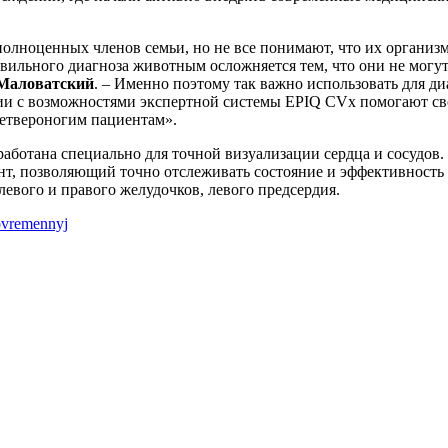
оценных членов семьи, но не все понимают, что их организмы 
вильного диагноза животным осложняется тем, что они не могут 
Маловатский
. – Именно поэтому так важно использовать для д
ии с возможностями экспертной системы EPIQ CVx помогают св
четвероногим пациентам».
работана специально для точной визуализации сердца и сосудо
т, позволяющий точно отслеживать состояние и эффективность л
левого и правого желудочков, левого предсердия.
ovremennyj