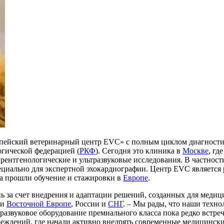
опейский ветеринарный центр EVC» с полным циклом диагности
огической федерацией (
РКФ
). Сегодня это клиника в
Москве
, гд
ентгенологические и ультразвуковые исследования. В частнос
специально для экспертной эхокардиографии. Центр EVC являет
ра прошли обучение и стажировки в
Европе
.
ь за счет внедрения и адаптации решений, созданных для медиц
 и
Восточной Европе
, России и
СНГ
. – Мы рады, что наши техн
развуковое оборудование премиального класса пока редко встре
реждений, где начали активно внедрять современные медицинск