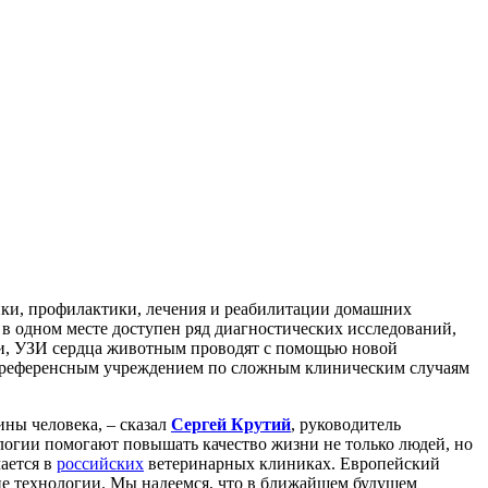
ки, профилактики, лечения и реабилитации домашних
е в одном месте доступен ряд диагностических исследований,
ти, УЗИ сердца животным проводят с помощью новой
ся референсным учреждением по сложным клиническим случаям
ины человека, – сказал
Сергей Крутий
, руководитель
ологии помогают повышать качество жизни не только людей, но
чается в
российских
ветеринарных клиниках. Европейский
ие технологии. Мы надеемся, что в ближайшем будущем