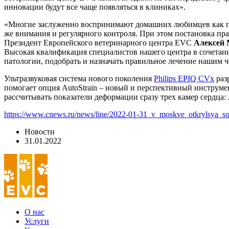
инновации будут все чаще появляться в клиниках».
«Многие заслуженно воспринимают домашних любимцев как полн
же внимания и регулярного контроля. При этом постановка пра
Президент Европейского ветеринарного центра EVC
Алексей 
Высокая квалификация специалистов нашего центра в сочетан
патологии, подобрать и назначать правильное лечение нашим 
Ультразвуковая система нового поколения
Philips EPIQ CVx
раз
помогает опция AutoStrain – новый и перспективный инструмен
рассчитывать показатели деформации сразу трех камер сердца: 
https://www.cnews.ru/news/line/2022-01-31_v_moskve_otkrylsya_s
Новости
31.01.2022
О нас
Услуги