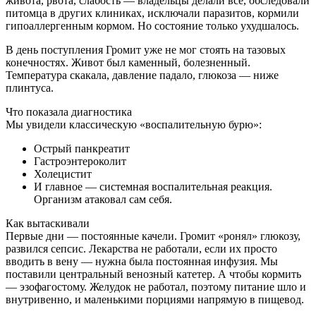
живота, рвота, слабость — владельцы делали всё, обследовали
питомца в других клиниках, исключали паразитов, кормили
гипоаллергенным кормом. Но состояние только ухудшалось.
В день поступления Громит уже не мог стоять на тазовых
конечностях. Живот был каменный, болезненный.
Температура скакала, давление падало, глюкоза — ниже
плинтуса.
Что показала диагностика
Мы увидели классическую «воспалительную бурю»:
Острый панкреатит
Гастроэнтероколит
Холецистит
И главное — системная воспалительная реакция.
Организм атаковал сам себя.
Как вытаскивали
Первые дни — постоянные качели. Громит «ронял» глюкозу,
развился сепсис. Лекарства не работали, если их просто
вводить в вену — нужна была постоянная инфузия. Мы
поставили центральный венозный катетер. А чтобы кормить
— эзофагостому. Желудок не работал, поэтому питание шло и
внутривенно, и маленькими порциями напрямую в пищевод.