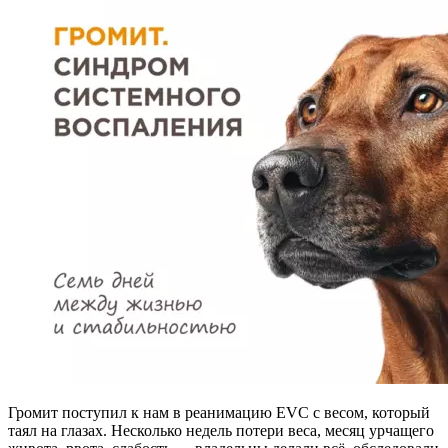
Громит поступил к нам в реанимацию EVC с весом, который
таял на глазах. Несколько недель потери веса, месяц урчащего