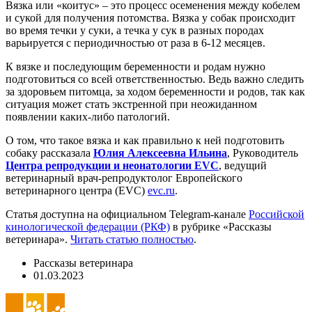
Вязка или «коитус» – это процесс осеменения между кобелем
и сукой для получения потомства. Вязка у собак происходит
во время течки у суки, а течка у сук в разных породах
варьируется с периодичностью от раза в 6-12 месяцев.
К вязке и последующим беременности и родам нужно
подготовиться со всей ответственностью. Ведь важно следить
за здоровьем питомца, за ходом беременности и родов, так как
ситуация может стать экстренной при неожиданном
появлении каких-либо патологий.
О том, что такое вязка и как правильно к ней подготовить
собаку
рассказала
Юлия Алексеевна Ильина
, Руководитель
Центра репродукции и неонатологии EVC
, ведущий
ветеринарный врач-репродуктолог Европейского
ветеринарного центра (EVC)
evc.ru
.
Статья доступна на официальном Telegram-канале
Российской
кинологической федерации (РКФ)
в рубрике «Рассказы
ветеринара».
Читать статью полностью
.
Рассказы ветеринара
01.03.2023