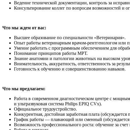
Ведение технической документации, контроль за исправн
Консультирование коллег по вопросам возможностей и о
Что мы ждем от вас:
Высшее образование по специальности «Ветеринария».
Опыт работы ветеринарным врачом-рентгенологом или пр
Умение работать с программным обеспечением для обраб
Понимание принципов работы МРТ.
Знание анатомии и патологии животных на высоком уров
Внимательность, аккуратность, ответственность за результ
Готовность к обучению и совершенствованию навыков.
Что мы предлагаем:
Работа в современном диагностическом центре с мощным
и ультразвуковая система Philips EPIQ СVx).
Официальное трудоустройство.
Конкурентная, достойная заработная плата (обсуждается 
График работы — плавающий или сменный (обсуждается
Возможность профессионального роста: обучение за счет
Работа в команде.