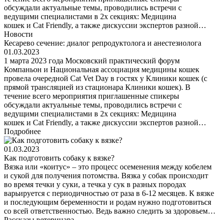
обсуждали актуальные темы, проводились встречи с
ведущими специалистами в 2х секциях: Медицина
кошек и Cat Friendly, а также дискуссии экспертов разной…
Новости
Кесарево сечение: диалог репродуктолога и анестезиолога
01.03.2023
1 марта 2023 года Московский практический форум
Компаньон и Национальная ассоциация медицины кошек
провела очередной Cat Vet Day в гостях у Клиники кошек (с
прямой трансляцией из стационара Клиники кошек). В
течение всего мероприятия приглашенные спикеры
обсуждали актуальные темы, проводились встречи с
ведущими специалистами в 2х секциях: Медицина
кошек и Cat Friendly, а также дискуссии экспертов разной…
Подробнее
01.03.2023
Как подготовить собаку к вязке?
Вязка или «коитус» – это процесс осеменения между кобелем
и сукой для получения потомства. Вязка у собак происходит
во время течки у суки, а течка у сук в разных породах
варьируется с периодичностью от раза в 6-12 месяцев. К вязке
и последующим беременности и родам нужно подготовиться
со всей ответственностью. Ведь важно следить за здоровьем…
Рассказы ветеринара