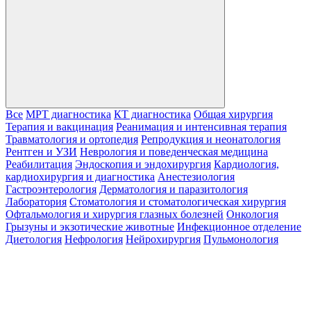
Все
МРТ диагностика
КТ диагностика
Общая хирургия
Терапия и вакцинация
Реанимация и интенсивная терапия
Травматология и ортопедия
Репродукция и неонатология
Рентген и УЗИ
Неврология и поведенческая медицина
Реабилитация
Эндоскопия и эндохирургия
Кардиология,
кардиохирургия и диагностика
Анестезиология
Гастроэнтерология
Дерматология и паразитология
Лаборатория
Стоматология и стоматологическая хирургия
Офтальмология и хирургия глазных болезней
Онкология
Грызуны и экзотические животные
Инфекционное отделение
Диетология
Нефрология
Нейрохирургия
Пульмонология