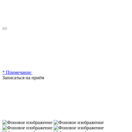
* Примечание
Записаться на приём
Записаться
Позвонить:
+7 (495) 180-30-30
Написать в Telegram:
@evc_support_bot