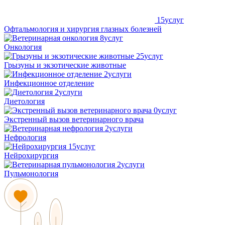
15
услуг
Офтальмология и хирургия глазных болезней
8
услуг
Онкология
25
услуг
Грызуны и экзотические животные
2
услуги
Инфекционное отделение
2
услуги
Диетология
0
услуг
Экстренный вызов ветеринарного врача
2
услуги
Нефрология
15
услуг
Нейрохирургия
2
услуги
Пульмонология