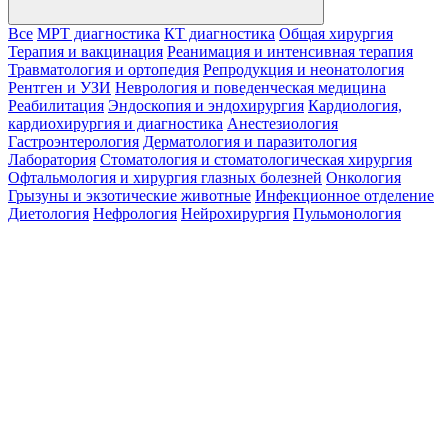
Все
МРТ диагностика
КТ диагностика
Общая хирургия
Терапия и вакцинация
Реанимация и интенсивная терапия
Травматология и ортопедия
Репродукция и неонатология
Рентген и УЗИ
Неврология и поведенческая медицина
Реабилитация
Эндоскопия и эндохирургия
Кардиология,
кардиохирургия и диагностика
Анестезиология
Гастроэнтерология
Дерматология и паразитология
Лаборатория
Стоматология и стоматологическая хирургия
Офтальмология и хирургия глазных болезней
Онкология
Грызуны и экзотические животные
Инфекционное отделение
Диетология
Нефрология
Нейрохирургия
Пульмонология