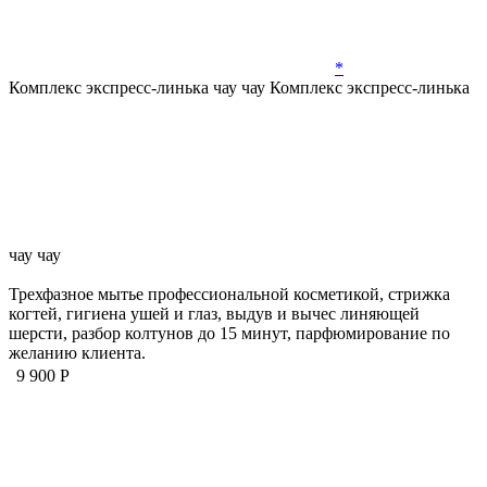
*
Комплекс экспресс-линька чау чау
Комплекс экспресс-линька
чау чау
Трехфазное мытье профессиональной косметикой, стрижка
когтей, гигиена ушей и глаз, выдув и вычес линяющей
шерсти, разбор колтунов до 15 минут, парфюмирование по
желанию клиента.
9 900 Р