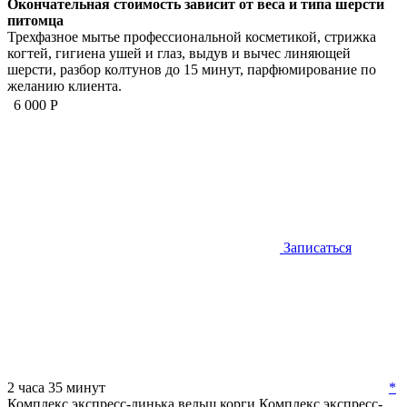
Окончательная стоимость зависит от веса и типа шерсти
питомца
Трехфазное мытье профессиональной косметикой, стрижка
когтей, гигиена ушей и глаз, выдув и вычес линяющей
шерсти, разбор колтунов до 15 минут, парфюмирование по
желанию клиента.
6 000 Р
Записаться
2 часа 35 минут
*
Комплекс экспресс-линька вельш корги
Комплекс экспресс-