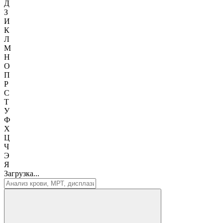
Д
З
И
К
Л
М
Н
О
П
Р
С
Т
У
Ф
Х
Ц
Ч
Э
Я
Загрузка...