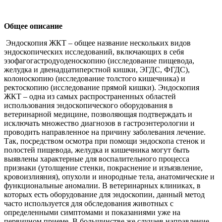
Общее описание
Эндоскопия ЖКТ – общее название нескольких видов
эндоскопических исследований, включающих в себя
эзофагогастродуоденоскопию (исследование пищевода,
желудка и двенадцатиперстной кишки, ЭГДС, ФГДС),
колоноскопию (исследование толстого кишечника) и
ректоскопию (исследование прямой кишки). Эндоскопия
ЖКТ – одна из самых распространенных областей
использования эндоскопического оборудования в
ветеринарной медицине, позволяющая подтверждать и
исключать множество диагнозов в гастроэнтерологии и
проводить направленное на причину заболевания лечение.
Так, посредством осмотра при помощи эндоскопа стенок и
полостей пищевода, желудка и кишечника могут быть
выявлены характерные для воспалительного процесса
признаки (утолщение стенки, покраснение и изъязвление,
кровоизлияния), опухоли и инородные тела, анатомические и
функциональные аномалии. В ветеринарных клиниках, в
которых есть оборудование для эндоскопии, данный метод
часто используется для обследования животных с
определенными симптомами и показаниями уже на
первичном приеме. В большинстве же случаев направление