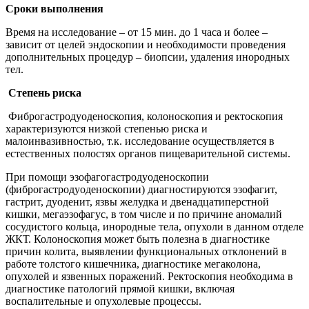
Сроки выполнения
Время на исследование – от 15 мин. до 1 часа и более –
зависит от целей эндоскопии и необходимости проведения
дополнительных процедур – биопсии, удаления инородных
тел.
Степень риска
Фиброгастродуоденоскопия, колоноскопия и ректоскопия
характеризуются низкой степенью риска и
малоинвазивностью, т.к. исследование осуществляется в
естественных полостях органов пищеварительной системы.
При помощи эзофагогастродуоденоскопии
(фиброгастродуоденоскопии) диагностируются эзофагит,
гастрит, дуоденит, язвы желудка и двенадцатиперстной
кишки, мегаэзофагус, в том числе и по причине аномалий
сосудистого кольца, инородные тела, опухоли в данном отделе
ЖКТ. Колоноскопия может быть полезна в диагностике
причин колита, выявлении функциональных отклонений в
работе толстого кишечника, диагностике мегаколона,
опухолей и язвенных поражений. Ректоскопия необходима в
диагностике патологий прямой кишки, включая
воспалительные и опухолевые процессы.