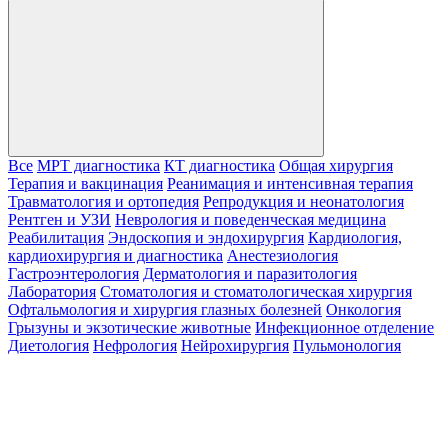
Все
МРТ диагностика
КТ диагностика
Общая хирургия
Терапия и вакцинация
Реанимация и интенсивная терапия
Травматология и ортопедия
Репродукция и неонатология
Рентген и УЗИ
Неврология и поведенческая медицина
Реабилитация
Эндоскопия и эндохирургия
Кардиология,
кардиохирургия и диагностика
Анестезиология
Гастроэнтерология
Дерматология и паразитология
Лаборатория
Стоматология и стоматологическая хирургия
Офтальмология и хирургия глазных болезней
Онкология
Грызуны и экзотические животные
Инфекционное отделение
Диетология
Нефрология
Нейрохирургия
Пульмонология