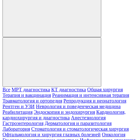
Все
МРТ диагностика
КТ диагностика
Общая хирургия
Терапия и вакцинация
Реанимация и интенсивная терапия
Травматология и ортопедия
Репродукция и неонатология
Рентген и УЗИ
Неврология и поведенческая медицина
Реабилитация
Эндоскопия и эндохирургия
Кардиология,
кардиохирургия и диагностика
Анестезиология
Гастроэнтерология
Дерматология и паразитология
Лаборатория
Стоматология и стоматологическая хирургия
Офтальмология и хирургия глазных болезней
Онкология