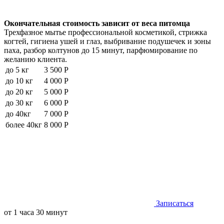
Окончательная стоимость зависит от веса питомца
Трехфазное мытье профессиональной косметикой, стрижка
когтей, гигиена ушей и глаз, выбривание подушечек и зоны
паха, разбор колтунов до 15 минут, парфюмирование по
желанию клиента.
до 5 кг
3 500 Р
до 10 кг
4 000 Р
до 20 кг
5 000 Р
до 30 кг
6 000 Р
до 40кг
7 000 Р
более 40кг
8 000 Р
Записаться
от 1 часа 30 минут