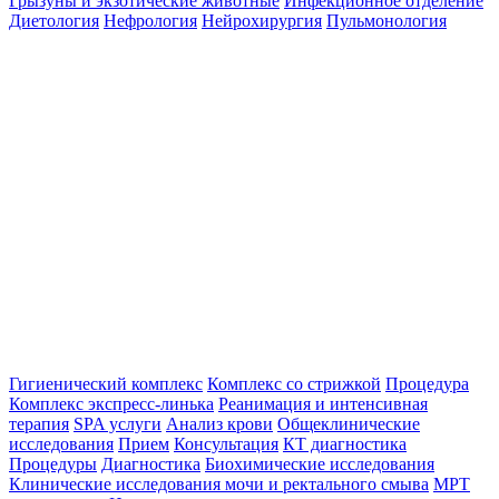
Грызуны и экзотические животные
Инфекционное отделение
Диетология
Нефрология
Нейрохирургия
Пульмонология
Гигиенический комплекс
Комплекс со стрижкой
Процедура
Комплекс экспресс-линька
Реанимация и интенсивная
терапия
SPA услуги
Анализ крови
Общеклинические
исследования
Прием
Консультация
КТ диагностика
Процедуры
Диагностика
Биохимические исследования
Клинические исследования мочи и ректального смыва
МРТ