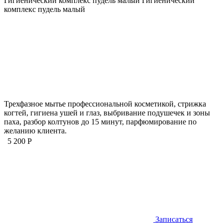
Гигиенический комплекс пудель малый
Гигиенический
комплекс пудель малый
Трехфазное мытье профессиональной косметикой, стрижка
когтей, гигиена ушей и глаз, выбривание подушечек и зоны
паха, разбор колтунов до 15 минут, парфюмирование по
желанию клиента.
5 200 Р
Записаться