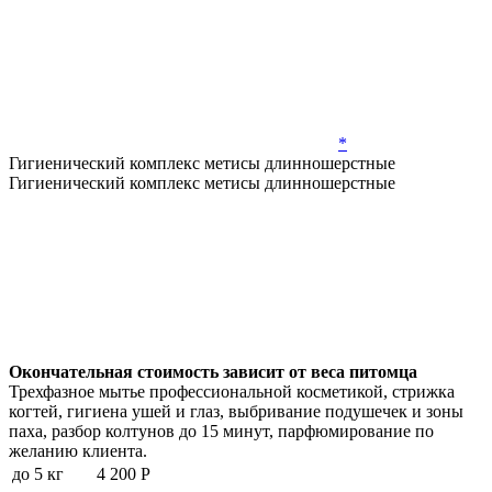
*
Гигиенический комплекс метисы длинношерстные
Гигиенический комплекс метисы длинношерстные
Окончательная стоимость зависит от веса питомца
Трехфазное мытье профессиональной косметикой, стрижка
когтей, гигиена ушей и глаз, выбривание подушечек и зоны
паха, разбор колтунов до 15 минут, парфюмирование по
желанию клиента.
до 5 кг
4 200 Р