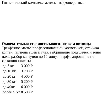
Гигиенический комплекс метисы гладкошерстные
Окончательная стоимость зависит от веса питомца
Трехфазное мытье профессиональной косметикой, стрижка
когтей, гигиена ушей и глаз, выбривание подушечек и зоны
паха, разбор колтунов до 15 минут, парфюмирование по
желанию клиента.
до 5 кг
3 000 Р
до 10 кг
3 700 Р
до 20 кг
4 500 Р
до 30 кг
5 200 Р
до 40кг
6 000 Р
более 40кг
8 500 Р