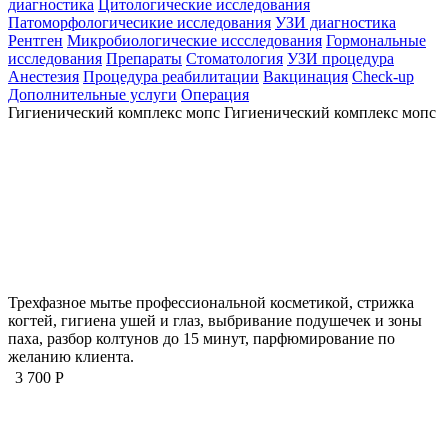
диагностика
Цитологические исследования
Патоморфологичесикие исследования
УЗИ диагностика
Рентген
Микробиологические иссследования
Гормональные
исследования
Препараты
Стоматология
УЗИ процедура
Анестезия
Процедура реабилитации
Вакцинация
Check-up
Дополнительные услуги
Операция
Гигиенический комплекс мопс
Гигиенический комплекс мопс
Трехфазное мытье профессиональной косметикой, стрижка
когтей, гигиена ушей и глаз, выбривание подушечек и зоны
паха, разбор колтунов до 15 минут, парфюмирование по
желанию клиента.
3 700 Р