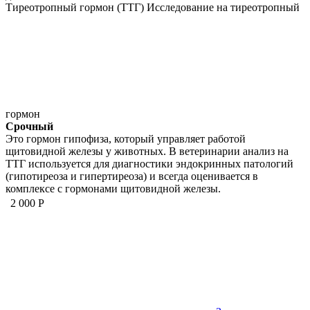
Тиреотропный гормон (ТТГ)
Исследование на тиреотропный
гормон
Срочный
Это гормон гипофиза, который управляет работой
щитовидной железы у животных. В ветеринарии анализ на
ТТГ используется для диагностики эндокринных патологий
(гипотиреоза и гипертиреоза) и всегда оценивается в
комплексе с гормонами щитовидной железы.
2 000 Р