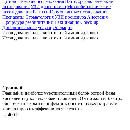
Цитологические исследования
Патоморфологичесикие
исследования
УЗИ диагностика
Микробиологические
иссследования
Рентген
Гормональные исследования
Препараты
Стоматология
УЗИ процедура
Анестезия
Процедура реабилитации
Вакцинация
Check-up
Дополнительные услуги
Операция
Исследование на сывороточный амилоид кошек
Исследование на сывороточный амилоид кошек
Срочный
Главный и наиболее чувствительный белок острой фазы
воспаления у кошек, собак и лошадей. Он позволяет быстро
обнаружить скрытые инфекции, оценить тяжесть травм и
контролировать эффективность лечения.
2 400 Р