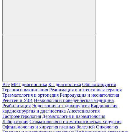
Все
МРТ диагностика
КТ диагностика
Общая хирургия
Терапия и вакцинация
Реанимация и интенсивная терапия
Травматология и ортопедия
Репродукция и неонатология
Рентген и УЗИ
Неврология и поведенческая медицина
Реабилитация
Эндоскопия и эндохирургия
Кардиология,
кардиохирургия и диагностика
Анестезиология
Гастроэнтерология
Дерматология и паразитология
Лаборатория
Стоматология и стоматологическая хирургия
Офтальмология и хирургия глазных болезней
Онкология