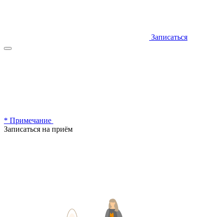
Записаться
* Примечание
Записаться на приём
Записаться
Позвонить:
+7 (495) 180-30-30
Написать в Telegram:
@evc_support_bot