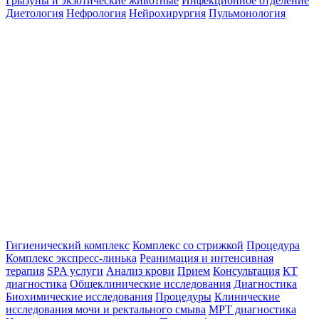
Грызуны и экзотические животные
Инфекционное отделение
Диетология
Нефрология
Нейрохирургия
Пульмонология
Гигиенический комплекс
Комплекс со стрижкой
Процедура
Комплекс экспресс-линька
Реанимация и интенсивная
терапия
SPA услуги
Анализ крови
Прием
Консультация
КТ
диагностика
Общеклинические исследования
Диагностика
Биохимические исследования
Процедуры
Клинические
исследования мочи и ректального смыва
МРТ диагностика