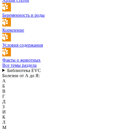
Архив статей
Беременность и роды
Кормление
Условия содержания
Факты о животных
Все темы раздела
Библиотека EVC
Болезни от А до Я:
А
Б
В
Г
Д
З
И
К
Л
М