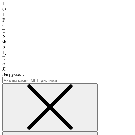
Н
О
П
Р
С
Т
У
Ф
Х
Ц
Ч
Э
Я
Загрузка...