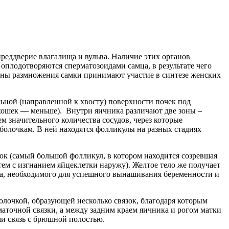
преддверие влагалища и вульва. Наличие этих органов
оплодотворяются сперматозоидами самца, в результате чего
ганы размножения самки принимают участие в синтезе женских
ьной (направленной к хвосту) поверхности почек под
 кошек — меньше). Внутри яичника различают две зоны –
м значительного количества сосудов, через которые
оболочкам. В ней находятся фолликулы на разных стадиях
ок (самый большой фолликул, в котором находится созревшая
тем с изгнанием яйцеклетки наружу). Желтое тело же получает
она, необходимого для успешного вынашивания беременности и
лочкой, образующей несколько связок, благодаря которым
маточной связки, а между задним краем яичника и рогом матки
ми связь с брюшной полостью.