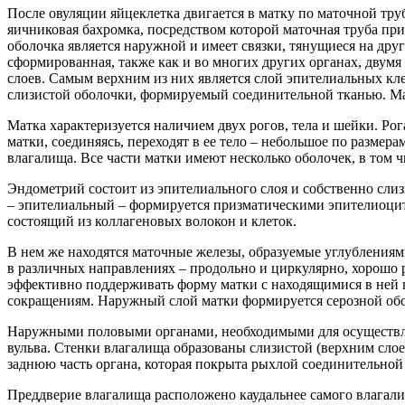
После овуляции яйцеклетка двигается в матку по маточной тр
яичниковая бахромка, посредством которой маточная труба при
оболочка является наружной и имеет связки, тянущиеся на дру
сформированная, также как и во многих других органах, двум
слоев. Самым верхним из них является слой эпителиальных кл
слизистой оболочки, формируемый соединительной тканью. Ма
Матка характеризуется наличием двух рогов, тела и шейки. Рог
матки, соединяясь, переходят в ее тело – небольшое по разме
влагалища. Все части матки имеют несколько оболочек, в том 
Эндометрий состоит из эпителиального слоя и собственно слиз
– эпителиальный – формируется призматическими эпителиоцит
состоящий из коллагеновых волокон и клеток.
В нем же находятся маточные железы, образуемые углублени
в различных направлениях – продольно и циркулярно, хорошо р
эффективно поддерживать форму матки с находящимися в ней пл
сокращениям. Наружный слой матки формируется серозной обо
Наружными половыми органами, необходимыми для осуществлен
вульва. Стенки влагалища образованы слизистой (верхним сло
заднюю часть органа, которая покрыта рыхлой соединительной
Преддверие влагалища расположено каудальнее самого влагалищ