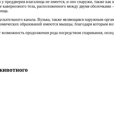
у преддверия влагалища не имеется, и оно снаружи, также как 
е кавернозного тела, расположенного между двумя оболочками 
лища.
ускательного канала. Вульва, также являющаяся наружным орган
томических образований имеются мышцы, благодаря которым воз
возможность продолжения рода посредством спаривания, оплодо
животного