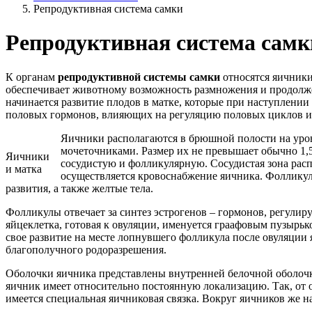
Репродуктивная система самки
Репродуктивная система самк
К органам
репродуктивной системы самки
относятся яичники
обеспечивает животному возможность размножения и продолжени
начинается развитие плодов в матке, которые при наступлении
половых гормонов, влияющих на регуляцию половых циклов и
Яичники располагаются в брюшной полости на уров
мочеточниками. Размер их не превышает обычно 1,5
Яичники
сосудистую и фолликулярную. Сосудистая зона распо
и матка
осуществляется кровоснабжение яичника. Фолликуля
развития, а также желтые тела.
Фолликулы отвечает за синтез эстрогенов – гормонов, регули
яйцеклетка, готовая к овуляции, именуется граафовым пузырько
свое развитие на месте лопнувшего фолликула после овуляции
благополучного родоразрешения.
Оболочки яичника представлены внутренней белочной оболочко
яичник имеет относительно постоянную локализацию. Так, от 
имеется специальная яичниковая связка. Вокруг яичников же