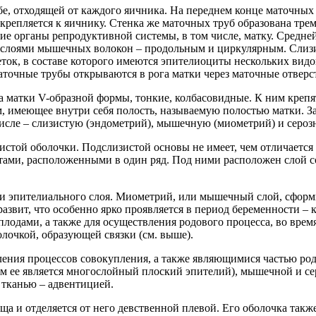
убе, отходящей от каждого яичника. На переднем конце маточны
крепляется к яичнику. Стенка же маточных труб образована тре
гие органы репродуктивной системы, в том числе, матку. Средн
я слоями мышечных волокон – продольным и циркулярным. Слизис
еток, в составе которого имеются эпителиоциты нескольких вид
точные трубы открываются в рога матки через маточные отверс
а матки V-образной формы, тонкие, колбасовидные. К ним крепят
рам, имеющее внутри себя полость, называемую полостью матки. 
числе – слизистую (эндометрий), мышечную (миометрий) и сероз
истой оболочки. Подслизистой основы не имеет, чем отличается
ами, расположенными в один ряд. Под ними расположен слой со
ями эпителиального слоя. Миометрий, или мышечный слой, сфо
азвит, что особенно ярко проявляется в период беременности –
одами, а также для осуществления родового процесса, во время
лочкой, образующей связки (см. выше).
ия процессов совокупления, а также являющимися частью родо
ем ее является многослойный плоский эпителий), мышечной и се
 тканью – адвентицией.
а и отделяется от него девственной плевой. Его оболочка такж