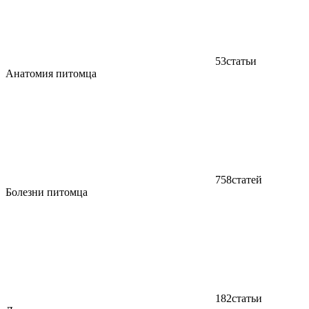
53
статьи
Анатомия питомца
758
статей
Болезни питомца
182
статьи