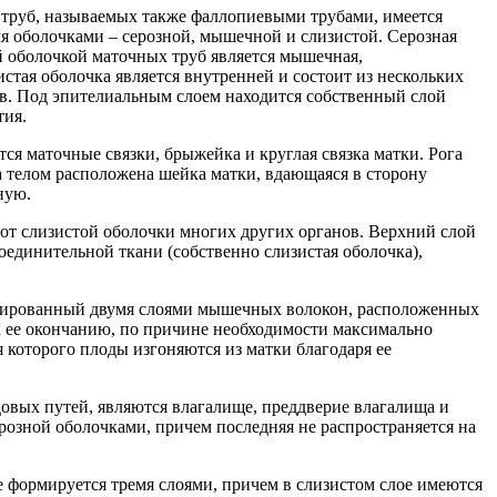
х труб, называемых также фаллопиевыми трубами, имеется
мя оболочками – серозной, мышечной и слизистой. Серозная
ей оболочкой маточных труб является мышечная,
тая оболочка является внутренней и состоит из нескольких
ов. Под эпителиальным слоем находится собственный слой
тия.
ся маточные связки, брыжейка и круглая связка матки. Рога
За телом расположена шейка матки, вдающаяся в сторону
ную.
 от слизистой оболочки многих других органов. Верхний слой
единительной ткани (собственно слизистая оболочка),
рмированный двумя слоями мышечных волокон, расположенных
 к ее окончанию, по причине необходимости максимально
 которого плоды изгоняются из матки благодаря ее
вых путей, являются влагалище, преддверие влагалища и
розной оболочками, причем последняя не распространяется на
е формируется тремя слоями, причем в слизистом слое имеются