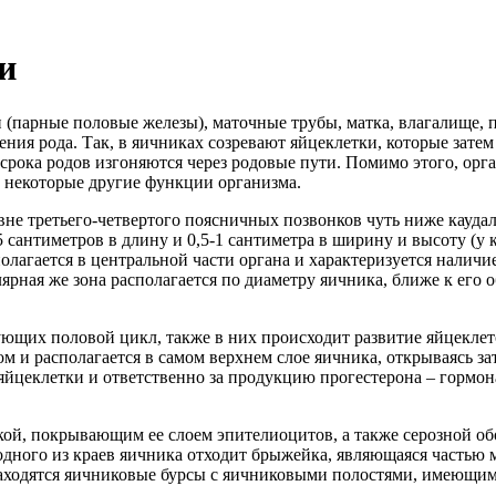
и
 (парные половые железы), маточные трубы, матка, влагалище, 
я рода. Так, в яичниках созревают яйцеклетки, которые затем 
 срока родов изгоняются через родовые пути. Помимо этого, ор
 некоторые другие функции организма.
не третьего-четвертого поясничных позвонков чуть ниже каудал
 сантиметров в длину и 0,5-1 сантиметра в ширину и высоту (у
лагается в центральной части органа и характеризуется наличие
рная же зона располагается по диаметру яичника, ближе к его 
рующих половой цикл, также в них происходит развитие яйцеклет
м и располагается в самом верхнем слое яичника, открываясь за
 яйцеклетки и ответственно за продукцию прогестерона – горм
й, покрывающим ее слоем эпителиоцитов, а также серозной обо
одного из краев яичника отходит брыжейка, являющаяся частью 
 находятся яичниковые бурсы с яичниковыми полостями, имеющи