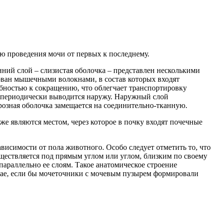
 проведения мочи от первых к последнему.
ний слой – слизистая оболочка – представлен несколькими
зован мышечными волокнами, в состав которых входят
бностью к сокращению, что облегчает транспортировку
я периодически выводится наружу. Наружный слой
розная оболочка замещается на соединительно-тканную.
же являются местом, через которое в почку входят почечные
висимости от пола животного. Особо следует отметить то, что
уществляется под прямым углом или углом, близким по своему
параллельно ее слоям. Такое анатомическое строение
учае, если бы мочеточники с мочевым пузырем формировали