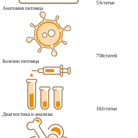
53
статьи
Анатомия питомца
758
статей
Болезни питомца
182
статьи
Диагностика и анализы