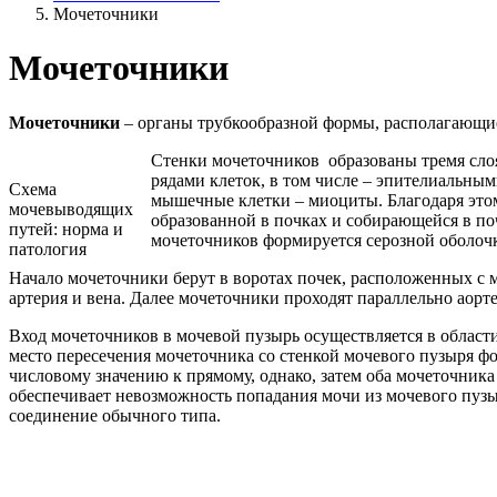
Мочеточники
Мочеточники
Мочеточники
– органы трубкообразной формы, располагающи
Стенки мочеточников образованы тремя слоя
рядами клеток, в том числе – эпителиальны
Схема
мышечные клетки – миоциты. Благодаря это
мочевыводящих
образованной в почках и собирающейся в по
путей: норма и
мочеточников формируется серозной оболочк
патология
Начало мочеточники берут в воротах почек, расположенных с м
артерия и вена. Далее мочеточники проходят параллельно аорте
Вход мочеточников в мочевой пузырь осуществляется в области
место пересечения мочеточника со стенкой мочевого пузыря ф
числовому значению к прямому, однако, затем оба мочеточника
обеспечивает невозможность попадания мочи из мочевого пузы
соединение обычного типа.