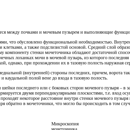
еся между почками и мочевым пузырем и выполняющие функцию
ми, что обусловлено функциональной необходимостью. Внутрен
ми клетками, а также подслизистой основой. Средний слой обра
му компоненту стенки мочеточника обладают достаточной спосо
чечных лоханках мочи в мочевой пузырь, из которого последня
ой, однако, при прохождении их в тазовую полость наружная се
едиальной (внутренней) стороны последних, причем, ворота так
 и каудальной полой вене до входа в тазовую полость.
 шейки последнего или с боковых сторон мочевого пузыря – в за
ормируется двумя перпендикулярными плоскостями, т.е. вход ос
 проходят некоторое расстояние внутри стенки мочевого пузыря 
ря обратно в мочеточники, что могло бы происходить в том сл
Микроскопия
мочеточника