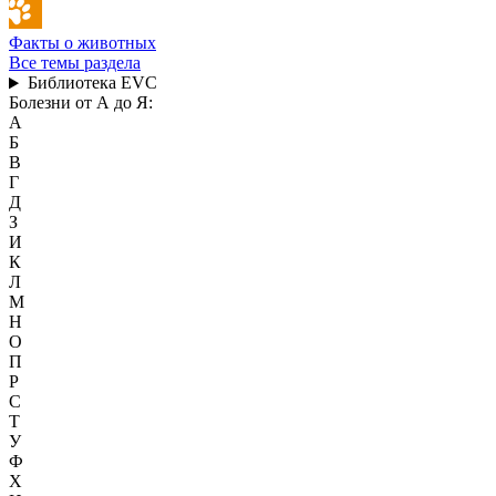
Факты о животных
Все темы раздела
Библиотека EVC
Болезни от А до Я:
А
Б
В
Г
Д
З
И
К
Л
М
Н
О
П
Р
С
Т
У
Ф
Х