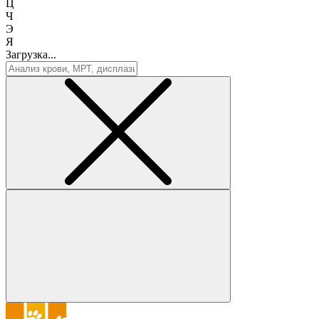
Ц
Ч
Э
Я
Загрузка...