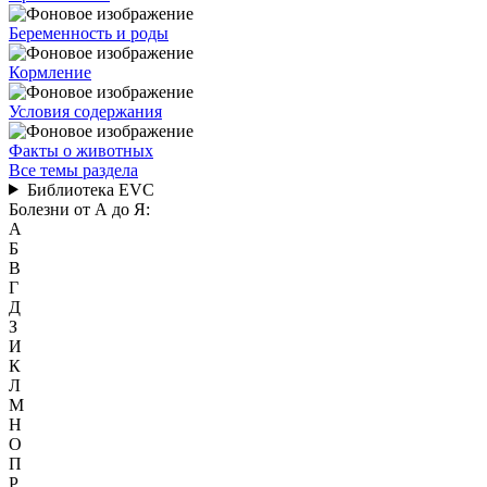
Беременность и роды
Кормление
Условия содержания
Факты о животных
Все темы раздела
Библиотека EVC
Болезни от А до Я:
А
Б
В
Г
Д
З
И
К
Л
М
Н
О
П
Р