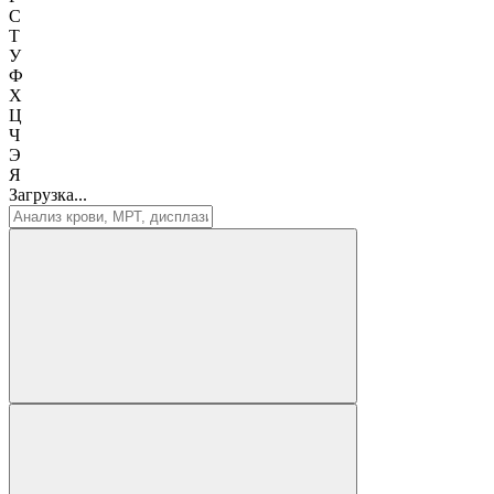
С
Т
У
Ф
Х
Ц
Ч
Э
Я
Загрузка...