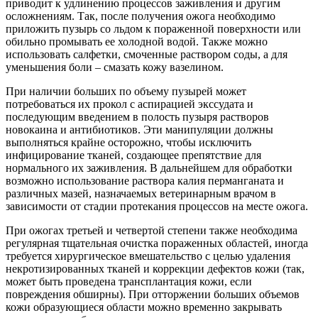
приводит к удлинению процессов заживления и другим
осложнениям. Так, после получения ожога необходимо
приложить пузырь со льдом к пораженной поверхности или
обильно промывать ее холодной водой. Также можно
использовать салфетки, смоченные раствором соды, а для
уменьшения боли – смазать кожу вазелином.
При наличии больших по объему пузырей может
потребоваться их прокол с аспирацией экссудата и
последующим введением в полость пузыря растворов
новокаина и антибиотиков. Эти манипуляции должны
выполняться крайне осторожно, чтобы исключить
инфицирование тканей, создающее препятствие для
нормального их заживления. В дальнейшем для обработки
возможно использование раствора калия перманганата и
различных мазей, назначаемых ветеринарным врачом в
зависимости от стадии протекания процессов на месте ожога.
При ожогах третьей и четвертой степени также необходима
регулярная тщательная очистка пораженных областей, иногда
требуется хирургическое вмешательство с целью удаления
некротизированных тканей и коррекции дефектов кожи (так,
может быть проведена трансплантация кожи, если
повреждения обширны). При отторжении больших объемов
кожи образующиеся области можно временно закрывать