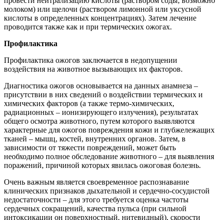
провести нейтрализацию кислоты (раствором соды, возможно
молоком) или щелочи (раствором лимонной или уксусной
кислоты в определенных концентрациях). Затем лечение
проводится также как и при термических ожогах.
Профилактика
Профилактика ожогов заключается в недопущении
воздействия на животное вызывающих их факторов.
Диагностика ожогов основывается на данных анамнеза –
присутствии в них сведений о воздействии термических и
химических факторов (а также термо-химических,
радиационных – ионизирующего излучения), результатах
общего осмотра животного, путем которого выявляются
характерные для ожогов повреждения кожи и глубжележащих
тканей – мышц, костей, внутренних органов. Затем, в
зависимости от тяжести повреждений, может быть
необходимо полное обследование животного – для выявления
поражений, причиной которых явилась ожоговая болезнь.
Очень важным является своевременное распознавание
клинических признаков дыхательной и сердечно-сосудистой
недостаточности – для этого требуется оценка частоты
сердечных сокращений, качества пульса (при сильной
интоксикации он поверхностный, нитевидный), скорости