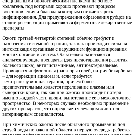
специальными биологическими пленками на основе
коллагена, под которыми хорошо протекают процессы
восстановления и благодаря которым снижается риск
инфицирования. Для предупреждения образования рубцов на
стадии регенерации применяются ферментные лекарственные
препараты.
Ожоги третьей-четвертой степеней обычно требуют и
назначения системной терапии, так как происходит сильная
интоксикация организма с нарушением функционирования
многих органов и систем. Обязательно назначаются
анальгезирующие препараты (для предотвращения развития
болевого шока), антигистаминные, антибактериальные.
Проводится инфузионная (растворы солей, натрия бикарбонат
– для коррекции ацидоза) и, если требуется
гемотрансфузионная терапия, причем более
предпочтительным является переливание плазмы или
сыворотки крови, так как при ожогах происходит потеря
именно жидкой части крови, выпотевание ее в межклеточное
пространство. В некоторых случаях необходимо применение
других препаратов, что определяется лечащим животное
ветеринарным специалистом.
При химических ожогах после обильного промывания под
струей воды пораженной области в первую очередь требуется