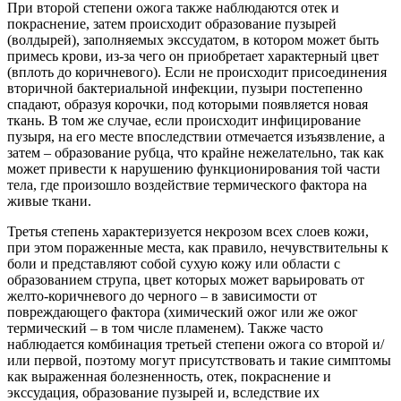
При второй степени ожога также наблюдаются отек и
покраснение, затем происходит образование пузырей
(волдырей), заполняемых экссудатом, в котором может быть
примесь крови, из-за чего он приобретает характерный цвет
(вплоть до коричневого). Если не происходит присоединения
вторичной бактериальной инфекции, пузыри постепенно
спадают, образуя корочки, под которыми появляется новая
ткань. В том же случае, если происходит инфицирование
пузыря, на его месте впоследствии отмечается изъязвление, а
затем – образование рубца, что крайне нежелательно, так как
может привести к нарушению функционирования той части
тела, где произошло воздействие термического фактора на
живые ткани.
Третья степень характеризуется некрозом всех слоев кожи,
при этом пораженные места, как правило, нечувствительны к
боли и представляют собой сухую кожу или области с
образованием струпа, цвет которых может варьировать от
желто-коричневого до черного – в зависимости от
повреждающего фактора (химический ожог или же ожог
термический – в том числе пламенем). Также часто
наблюдается комбинация третьей степени ожога со второй и/
или первой, поэтому могут присутствовать и такие симптомы
как выраженная болезненность, отек, покраснение и
экссудация, образование пузырей и, вследствие их