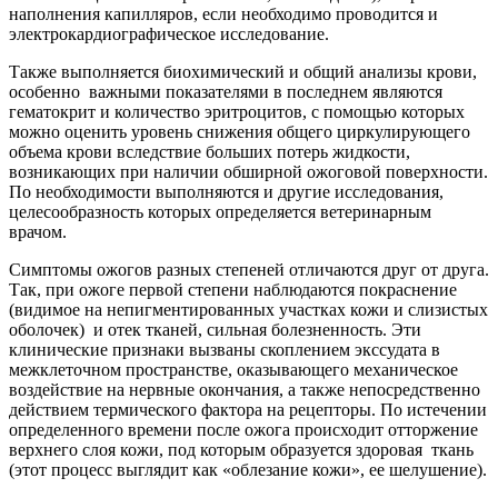
наполнения капилляров, если необходимо проводится и
электрокардиографическое исследование.
Также выполняется биохимический и общий анализы крови,
особенно важными показателями в последнем являются
гематокрит и количество эритроцитов, с помощью которых
можно оценить уровень снижения общего циркулирующего
объема крови вследствие больших потерь жидкости,
возникающих при наличии обширной ожоговой поверхности.
По необходимости выполняются и другие исследования,
целесообразность которых определяется ветеринарным
врачом.
Симптомы ожогов разных степеней отличаются друг от друга.
Так, при ожоге первой степени наблюдаются покраснение
(видимое на непигментированных участках кожи и слизистых
оболочек) и отек тканей, сильная болезненность. Эти
клинические признаки вызваны скоплением экссудата в
межклеточном пространстве, оказывающего механическое
воздействие на нервные окончания, а также непосредственно
действием термического фактора на рецепторы. По истечении
определенного времени после ожога происходит отторжение
верхнего слоя кожи, под которым образуется здоровая ткань
(этот процесс выглядит как «облезание кожи», ее шелушение).