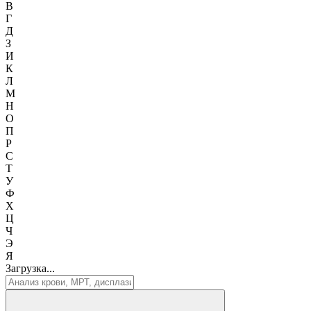
В
Г
Д
З
И
К
Л
М
Н
О
П
Р
С
Т
У
Ф
Х
Ц
Ч
Э
Я
Загрузка...