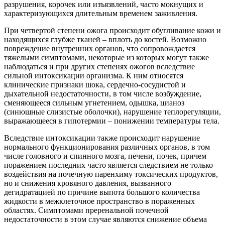
разрушения, корочек или изъязвлений, часто мокнущих и
характеризующихся длительным временем заживления.
При четвертой степени ожога происходит обугливание кожи и
находящихся глубже тканей – вплоть до костей. Возможно
повреждение внутренних органов, что сопровождается
тяжелыми симптомами, некоторые из которых могут также
наблюдаться и при других степенях ожогов вследствие
сильной интоксикации организма. К ним относятся
клинические признаки шока, сердечно-сосудистой и
дыхательной недостаточности, в том числе возбуждение,
сменяющееся сильным угнетением, одышка, цианоз
(синюшные слизистые оболочки), нарушение теплорегуляции,
выражающееся в гипотермии – понижении температуры тела.
Вследствие интоксикации также происходит нарушение
нормального функционирования различных органов, в том
числе головного и спинного мозга, печени, почек, причем
поражением последних часто является следствием не только
воздействия на почечную паренхиму токсических продуктов,
но и снижения кровяного давления, вызванного
дегидратацией по причине выпота большого количества
жидкости в межклеточное пространство в пораженных
областях. Симптомами преренальной почечной
недостаточности в этом случае являются снижение объема