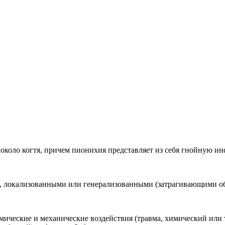
 около когтя, причем пионихия представляет из себя гнойную и
 локализованными или генерализованными (затрагивающими обла
ческие и механические воздействия (травма, химический или т