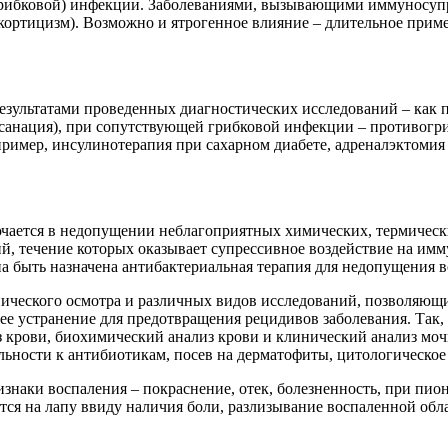
грибковой) инфекции. Заболеваниями, вызывающими иммуносуп
окортицизм). Возможно и ятрогенное влияние – длительное прим
езультатами проведенных диагностических исследований – как 
 санация), при сопутствующей грибковой инфекции – противогри
ример, инсулинотерапия при сахарном диабете, адреналэктомия
чается в недопущении неблагоприятных химических, термически
й, течение которых оказывает супрессивное воздействие на им
 быть назначена антибактериальная терапия для недопущения 
нического осмотра и различных видов исследований, позволяю
а ее устранение для предотвращения рецидивов заболевания. Та
 крови, биохимический анализ крови и клинический анализ мо
ьности к антибиотикам, посев на дерматофиты, цитологическое 
наки воспаления – покраснение, отек, болезненность, при пио
я на лапу ввиду наличия боли, разлизывание воспаленной облас