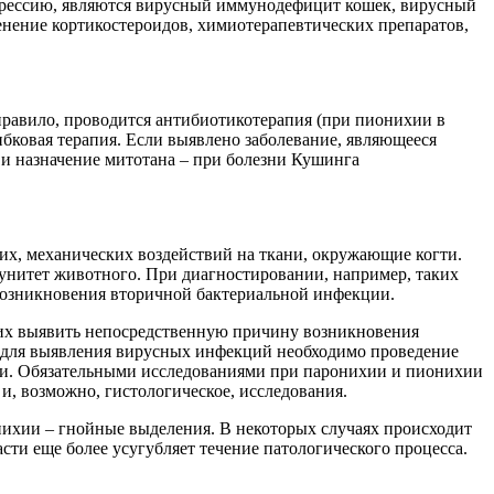
рессию, являются вирусный иммунодефицит кошек, вирусный
енение кортикостероидов, химиотерапевтических препаратов,
правило, проводится антибиотикотерапия (при пионихии в
бковая терапия. Если выявлено заболевание, являющееся
 и назначение митотана – при болезни Кушинга
х, механических воздействий на ткани, окружающие когти.
мунитет животного. При диагностировании, например, таких
возникновения вторичной бактериальной инфекции.
щих выявить непосредственную причину возникновения
к, для выявления вирусных инфекций необходимо проведение
чи. Обязательными исследованиями при паронихии и пионихии
и, возможно, гистологическое, исследования.
нихии – гнойные выделения. В некоторых случаях происходит
ти еще более усугубляет течение патологического процесса.