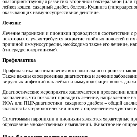
благоприятствующая развитию вторичной бактеральной (или 
лейкоз кошек, сахарный диабет, болезнь Кушинга (гиперадрен
оказывающих иммуносупрессивное действие.
Лечение
Лечение паронихии и пионихии проводится в соответствии с р
некоторых случаях требуется вскрытие гнойных полостей и их
причиной иммуносупресии, необходимо также его лечение, нап
(гиперадренокортицизме).
Профилактика
Профилактика возникновения воспалительного процесса заклю
Также важны своевременная диагностика и лечение заболевани
вирусных инфекций как лейкоз и иммунодефицит кошек должна
Диагностические мероприятия заключаются в проведении кли
воспаления, что позволит проводить лечение, направленное н
ИФА или ПЦР-диагностики, сахарного диабета – общий анализ
являются бактериологический посев с определением чувствител
Симптомами паронихии и пионихии являются характерные приз
образование множественных изъязвлений. Животное не опираетс