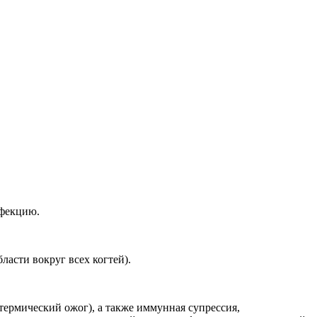
нфекцию.
сти вокруг всех когтей).
ермический ожог), а также иммунная супрессия,