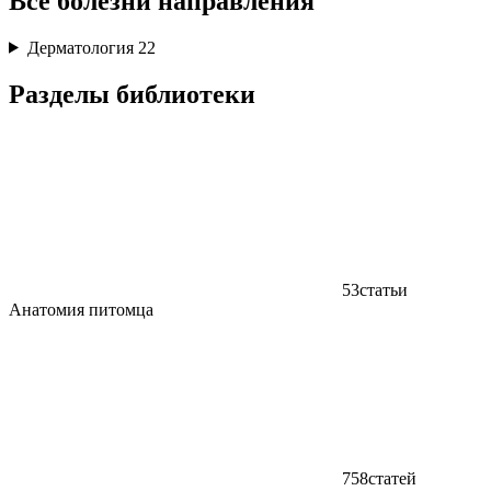
Все болезни направления
Дерматология
22
Разделы библиотеки
53
статьи
Анатомия питомца
758
статей