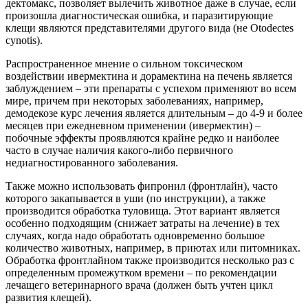
дектомакс, позволяет вылечить животное даже в случае, если
произошла диагностическая ошибка, и паразитирующие
клещи являются представителями другого вида (не Otodectes
cynotis).
Распространенное мнение о сильном токсическом
воздействии ивермектина и дорамектина на печень является
заблуждением – эти препараты с успехом применяют во всем
мире, причем при некоторых заболеваниях, например,
демодекозе курс лечения является длительным – до 4-9 и более
месяцев при ежедневном применении (ивермектин) –
побочные эффекты проявляются крайне редко и наиболее
часто в случае наличия какого-либо первичного
недиагностированного заболевания.
Также можно использовать фипронил (фронтлайн), часто
которого закапывается в уши (по инструкции), а также
производится обработка туловища. Этот вариант является
особенно подходящим (снижает затраты на лечение) в тех
случаях, когда надо обработать одновременно большое
количество животных, например, в приютах или питомниках.
Обработка фронтлайном также производится несколько раз с
определенным промежутком времени – по рекомендации
лечащего ветеринарного врача (должен быть учтен цикл
развития клещей).