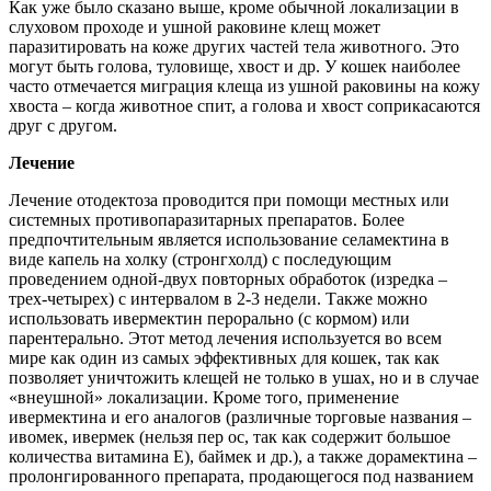
Как уже было сказано выше, кроме обычной локализации в
слуховом проходе и ушной раковине клещ может
паразитировать на коже других частей тела животного. Это
могут быть голова, туловище, хвост и др. У кошек наиболее
часто отмечается миграция клеща из ушной раковины на кожу
хвоста – когда животное спит, а голова и хвост соприкасаются
друг с другом.
Лечение
Лечение отодектоза проводится при помощи местных или
системных противопаразитарных препаратов. Более
предпочтительным является использование селамектина в
виде капель на холку (стронгхолд) с последующим
проведением одной-двух повторных обработок (изредка –
трех-четырех) с интервалом в 2-3 недели. Также можно
использовать ивермектин перорально (с кормом) или
парентерально. Этот метод лечения используется во всем
мире как один из самых эффективных для кошек, так как
позволяет уничтожить клещей не только в ушах, но и в случае
«внеушной» локализации. Кроме того, применение
ивермектина и его аналогов (различные торговые названия –
ивомек, ивермек (нельзя пер ос, так как содержит большое
количества витамина Е), баймек и др.), а также дорамектина –
пролонгированного препарата, продающегося под названием