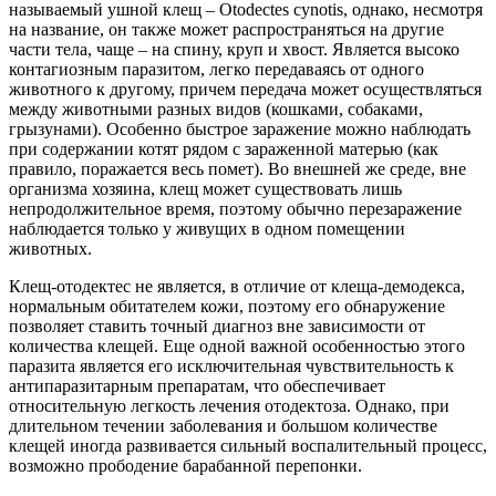
называемый ушной клещ – Otodectes cynotis, однако, несмотря
на название, он также может распространяться на другие
части тела, чаще – на спину, круп и хвост. Является высоко
контагиозным паразитом, легко передаваясь от одного
животного к другому, причем передача может осуществляться
между животными разных видов (кошками, собаками,
грызунами). Особенно быстрое заражение можно наблюдать
при содержании котят рядом с зараженной матерью (как
правило, поражается весь помет). Во внешней же среде, вне
организма хозяина, клещ может существовать лишь
непродолжительное время, поэтому обычно перезаражение
наблюдается только у живущих в одном помещении
животных.
Клещ-отодектес не является, в отличие от клеща-демодекса,
нормальным обитателем кожи, поэтому его обнаружение
позволяет ставить точный диагноз вне зависимости от
количества клещей. Еще одной важной особенностью этого
паразита является его исключительная чувствительность к
антипаразитарным препаратам, что обеспечивает
относительную легкость лечения отодектоза. Однако, при
длительном течении заболевания и большом количестве
клещей иногда развивается сильный воспалительный процесс,
возможно прободение барабанной перепонки.