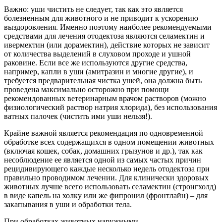
Важно: уши чистить не следует, так как это является
болезненным для животного и не приводит к ускорению
выздоровления. Именно поэтому наиболее рекомендуемыми
средствами для лечения отодектоза являются селамектин и
ивермектин (или дорамектин), действие которых не зависит
от количества выделений в слуховом проходе и ушной
раковине. Если все же используются другие средства,
например, капли в уши (амитразин и многие другие), и
требуется предварительная чистка ушей, она должна быть
проведена максимально осторожно при помощи
рекомендованных ветеринарным врачом растворов (можно
физиологический раствор натрия хлорида), без использования
ватных палочек (чистить ими уши нельзя!).
Крайне важной является рекомендация по одновременной
обработке всех содержащихся в одном помещении животных
(включая кошек, собак, домашних грызунов и др.), так как
несоблюдение ее является одной из самых частых причин
рецидивирующего каждые несколько недель отодектоза при
правильно проводимом лечении. Для клинически здоровых
животных лучше всего использовать селамектин (стронгхолд)
в виде капель на холку или же фипронил (фронтлайн) – для
закапывания в уши и обработки тела.
При обработках животных наружными