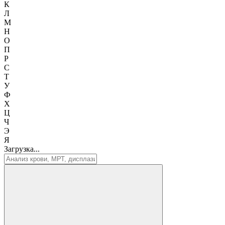
К
Л
М
Н
О
П
Р
С
Т
У
Ф
Х
Ц
Ч
Э
Я
Загрузка...