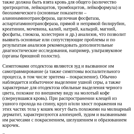
также должна быть взята кровь для общего (количество
эритроцитов, лейкоцитов, тромбоцитов, лейкоформула) и
биохимического (основные показатели –
аланинаминотрансфераза, щелочная фосфатаза,
аспартатаминотрансфераза, прямой и непрямой билирубин,
креатинин, мочевина, калий, натрий, кальций, магний,
фосфаты, глюкоза, холестерин и др.) анализов, что позволит
выявить основные или сопутствующие проблемы и по
результатам анализов рекомендовать дополнительные
диагностические исследования, например, ультразвуковое
(органы брюшной полости).
Симптомами отодектоза являются зуд и вызванное им
самотравмирование (а также симптомы воспалительного
процесса, в том числе эритема – покраснение). Обычно
наблюдается избыточное выделение ушной серы, а также
характерные для отодектоза обильные выделения черного
цвета, похожие по внешнему виду на молотый кофе
(свернувшаяся кровь). При распространении клещей из
ушного прохода на спину, круп и/или хвост поражения на
этих частях тела у кошек могут быть похожими на милиарный
дерматит, характеризуются алопецией, зудом и вызванными
им расчесами с покраснением, шелушением и образованием
корочек.