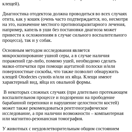
клещей).
Диагностика отодектоза должна проводиться во всех случаях
отита, как у кошек (очень часто подтверждается, но, несмотря
на это, назначение местного противопаразитарного лечения,
например, капель в уши без постановки диагноза может
привести к осложнениям в случае сильного воспалительного
процесса), так и у собак.
Основным методом исследования является
микроскопирование ушной серы, а в случае наличия
поражений где-либо, помимо ушей, необходимо сделать
мазки-отпечатки при помощи ацетатной полоски и/или
поверхностные соскобы, что также позволит обнаружить
клещей Otodectes cynotis и/или их яйца. Клещи имеют
характерный вид, яйца их овальной формы.
В некоторых сложных случаях (при длительно протекающем
воспалительном процессе и подозрении на прободение
барабанной перепонки и нарушение целостности костей)
может также рекомендоваться рентгенографическое
исследование, а при наличии возможности – компьютерная
или магнитно-резонансная томография.
У животных с неудовлетворительным общим состоянием