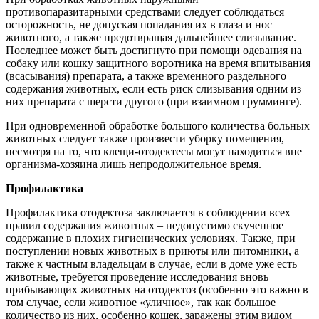
противопаразитарными средствами следует соблюдаться
осторожность, не допуская попадания их в глаза и нос
животного, а также предотвращая дальнейшее слизывание.
Последнее может быть достигнуто при помощи одевания на
собаку или кошку защитного воротника на время впитывания
(всасывания) препарата, а также временного раздельного
содержания животных, если есть риск слизывания одним из
них препарата с шерсти другого (при взаимном грумминге).
При одновременной обработке большого количества больных
животных следует также произвести уборку помещения,
несмотря на то, что клещи-отодектесы могут находиться вне
организма-хозяина лишь непродолжительное время.
Профилактика
Профилактика отодектоза заключается в соблюдении всех
правил содержания животных – недопустимо скученное
содержание в плохих гигиенических условиях. Также, при
поступлении новых животных в приюты или питомники, а
также к частным владельцам в случае, если в доме уже есть
животные, требуется проведение исследования вновь
прибывающих животных на отодектоз (особенно это важно в
том случае, если животное «уличное», так как большое
количество из них, особенно кошек, заражены этим видом