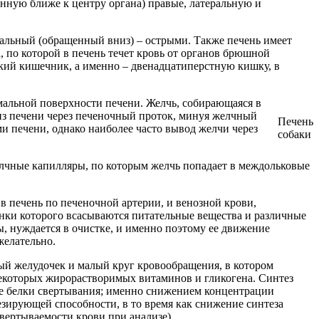
енную ближе к центру органа) правые, латеральную и
ральный (обращенный вниз) – острыми. Также печень имеет
а, по которой в печень течет кровь от органов брюшной
нкий кишечник, а именно – двенадцатиперстную кишку, в
мальной поверхности печени. Желчь, собирающаяся в
 из печени через печеночный проток, минуя желчный
Печень
и печени, однако наиболее часто вывод желчи через
собаки
лчные капилляры, по которым желчь попадает в междольковые
 печень по печеночной артерии, и венозной крови,
тенки которого всасываются питательные вещества и различные
, нуждается в очистке, и именно поэтому ее движение
желательно.
авый желудочек и малый круг кровообращения, в котором
некоторых жирорастворимых витаминов и гликогена. Синтез
кже белки свертывания; именно снижением концентрации
езирующей способности, в то время как снижение синтеза
вертываемости крови при анализе).