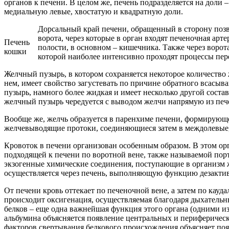
органов к печени. В целом же, печень подразделяется на доли
медиальную левые, хвостатую и квадратную доли.
Дорсальный край печени, обращенный в сторону позв
ворота, через которые в орган входят печеночная арт
Печень
полости, в основном – кишечника. Также через воро
кошки
которой наиболее интенсивно проходят процессы пе
Желчный пузырь, в котором сохраняется некоторое количество
нем, имеет свойство загустевать по причине обратного всасыв
пузырь, намного более жидкая и имеет несколько другой соста
желчный пузырь чередуется с выводом желчи напрямую из печен
Вообще же, желчь образуется в паренхиме печени, формирующ
желчевыводящие протоки, соединяющиеся затем в междолевые, 
Кровоток в печени организован особенным образом. В этом ор
подходящей к печени по воротной вене, также называемой порт
экзогенные химические соединения, поступающие в организм ж
осуществляется через печень, выполняющую функцию дезактив
От печени кровь оттекает по печеночной вене, а затем по кауд
происходит оксигенация, осуществляемая благодаря дыхатель
белков – еще одна важнейшая функция этого органа (одними и
альбумина объясняется появление центральных и периферическ
факторов свертывания белкового происхождения объясняет поя