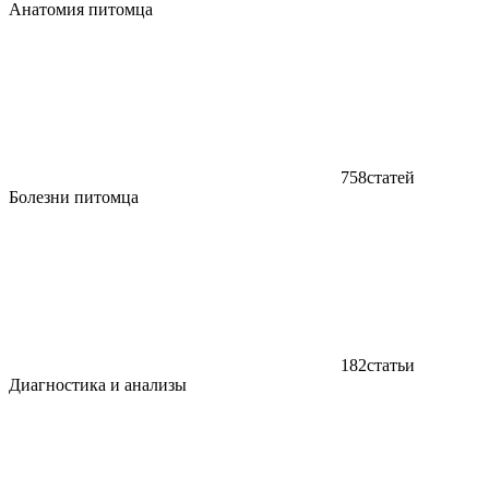
Анатомия питомца
758
статей
Болезни питомца
182
статьи
Диагностика и анализы