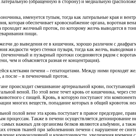
 – латеральную (обращенную в сторону) и медиальную (располож
оночника, именуется тупым, тогда как латеральные края и вент
ерия, которая обеспечивает кровоснабжение органа, воротная вен
та проходит желчный проток, по которому желчь выводится в то
реваривания пищи.
 желчи до выведения ее в кишечник, хорошо различим с диафраг
ания жидкости через стенки пузыря, тогда как желчь, выводимая
в (печеночный и пузырный протоки соединяются рядом с воротам
и, чем и объясняется разная ее концентрация).
ейся клетками печени – гепатоцитами. Между ними проходят же
а после – в печеночный проток.
гане происходит смешивание артериальной крови, поступающей в
альной веной. По этой вене течет кровь от кишечника, через с
ивотного с пищей. Кровь, в которую поступают эти компоненты
ации многих веществ, попадание которых в общий кровоток не
альной полой вене эта кровь поступает в правое предсердие, пр
ным процессам. Также в печени осуществляется депонирование 
з самых важных для организма белков являются альбумин, а та
их отеков тканей при заболеваниях печени с нарушение ее синт
вление кровоизлияний и кровоточивости, увеличения времени с