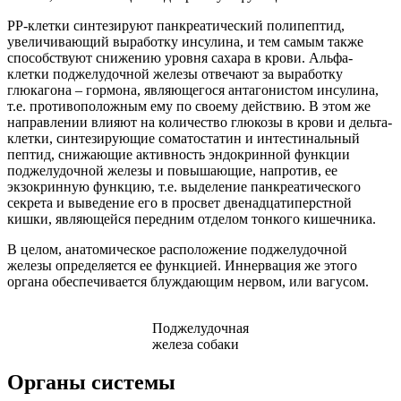
PP-клетки синтезируют панкреатический полипептид,
увеличивающий выработку инсулина, и тем самым также
способствуют снижению уровня сахара в крови. Альфа-
клетки поджелудочной железы отвечают за выработку
глюкагона – гормона, являющегося антагонистом инсулина,
т.е. противоположным ему по своему действию. В этом же
направлении влияют на количество глюкозы в крови и дельта-
клетки, синтезирующие соматостатин и интестинальный
пептид, снижающие активность эндокринной функции
поджелудочной железы и повышающие, напротив, ее
экзокринную функцию, т.е. выделение панкреатического
секрета и выведение его в просвет двенадцатиперстной
кишки, являющейся передним отделом тонкого кишечника.
В целом, анатомическое расположение поджелудочной
железы определяется ее функцией. Иннервация же этого
органа обеспечивается блуждающим нервом, или вагусом.
Поджелудочная
железа собаки
Органы системы