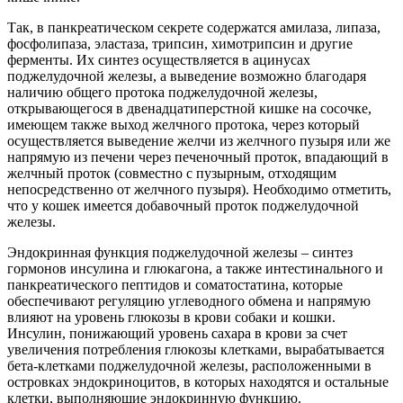
Так, в панкреатическом секрете содержатся амилаза, липаза,
фосфолипаза, эластаза, трипсин, химотрипсин и другие
ферменты. Их синтез осуществляется в ацинусах
поджелудочной железы, а выведение возможно благодаря
наличию общего протока поджелудочной железы,
открывающегося в двенадцатиперстной кишке на сосочке,
имеющем также выход желчного протока, через который
осуществляется выведение желчи из желчного пузыря или же
напрямую из печени через печеночный проток, впадающий в
желчный проток (совместно с пузырным, отходящим
непосредственно от желчного пузыря). Необходимо отметить,
что у кошек имеется добавочный проток поджелудочной
железы.
Эндокринная функция поджелудочной железы – синтез
гормонов инсулина и глюкагона, а также интестинального и
панкреатического пептидов и соматостатина, которые
обеспечивают регуляцию углеводного обмена и напрямую
влияют на уровень глюкозы в крови собаки и кошки.
Инсулин, понижающий уровень сахара в крови за счет
увеличения потребления глюкозы клетками, вырабатывается
бета-клетками поджелудочной железы, расположенными в
островках эндокриноцитов, в которых находятся и остальные
клетки, выполняющие эндокринную функцию.