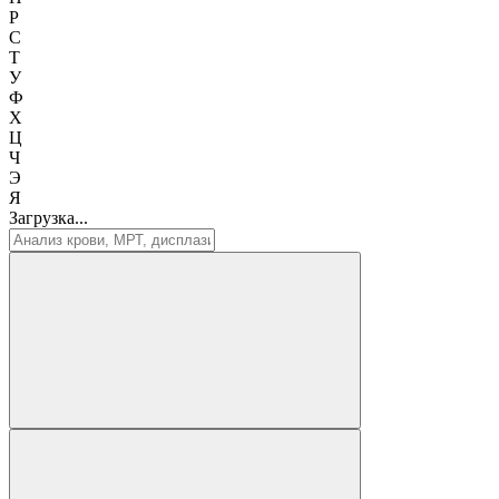
Р
С
Т
У
Ф
Х
Ц
Ч
Э
Я
Загрузка...