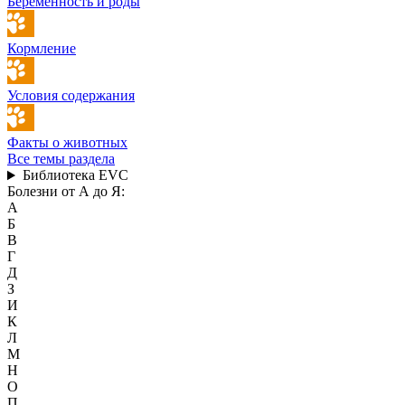
Беременность и роды
Кормление
Условия содержания
Факты о животных
Все темы раздела
Библиотека EVC
Болезни от А до Я:
А
Б
В
Г
Д
З
И
К
Л
М
Н
О
П