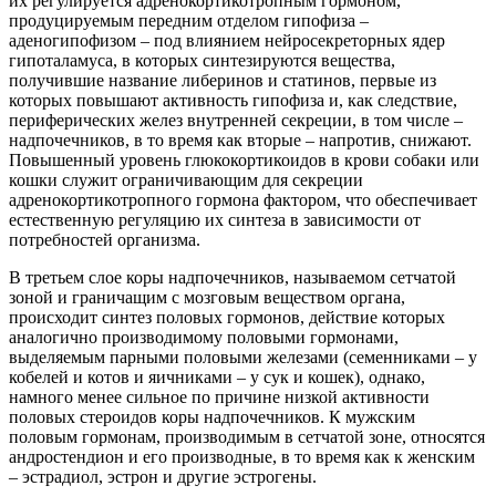
их регулируется адренокортикотропным гормоном,
продуцируемым передним отделом гипофиза –
аденогипофизом – под влиянием нейросекреторных ядер
гипоталамуса, в которых синтезируются вещества,
получившие название либеринов и статинов, первые из
которых повышают активность гипофиза и, как следствие,
периферических желез внутренней секреции, в том числе –
надпочечников, в то время как вторые – напротив, снижают.
Повышенный уровень глюкокортикоидов в крови собаки или
кошки служит ограничивающим для секреции
адренокортикотропного гормона фактором, что обеспечивает
естественную регуляцию их синтеза в зависимости от
потребностей организма.
В третьем слое коры надпочечников, называемом сетчатой
зоной и граничащим с мозговым веществом органа,
происходит синтез половых гормонов, действие которых
аналогично производимому половыми гормонами,
выделяемым парными половыми железами (семенниками – у
кобелей и котов и яичниками – у сук и кошек), однако,
намного менее сильное по причине низкой активности
половых стероидов коры надпочечников. К мужским
половым гормонам, производимым в сетчатой зоне, относятся
андростендион и его производные, в то время как к женским
– эстрадиол, эстрон и другие эстрогены.