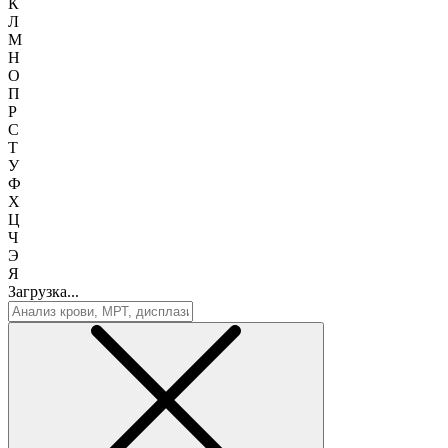
К
Л
М
Н
О
П
Р
С
Т
У
Ф
Х
Ц
Ч
Э
Я
Загрузка...