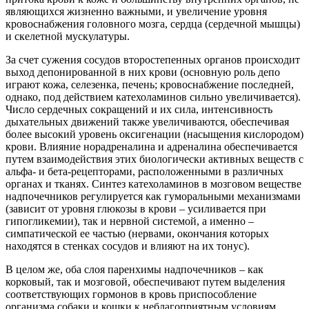
являющихся жизненно важными, и увеличение уровня
кровоснабжения головного мозга, сердца (сердечной мышцы)
и скелетной мускулатуры.
За счет сужения сосудов второстепенных органов происходит
выход депонированной в них крови (основную роль депо
играют кожа, селезенка, печень; кровоснабжение последней,
однако, под действием катехоламинов сильно увеличивается).
Число сердечных сокращений и их сила, интенсивность
дыхательных движений также увеличиваются, обеспечивая
более высокий уровень оксигенации (насыщения кислородом)
крови. Влияние норадреналина и адреналина обеспечивается
путем взаимодействия этих биологически активных веществ с
альфа- и бета-рецепторами, расположенными в различных
органах и тканях. Синтез катехоламинов в мозговом веществе
надпочечников регулируется как гуморальными механизмами
(зависит от уровня глюкозы в крови – усиливается при
гипогликемии), так и нервной системой, а именно –
симпатической ее частью (нервами, окончания которых
находятся в стенках сосудов и влияют на их тонус).
В целом же, оба слоя паренхимы надпочечников – как
корковый, так и мозговой, обеспечивают путем выделения
соответствующих гормонов в кровь приспособление
организма собаки и кошки к неблагоприятным условиям