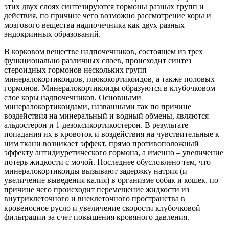
этих двух слоях синтезируются гормоны разных групп и
действия, по причине чего возможно рассмотрение коры и
мозгового вещества надпочечника как двух разных
эндокринных образований.
В корковом веществе надпочечников, состоящем из трех
функционально различных слоев, происходит синтез
стероидных гормонов нескольких групп –
минералокортикоидов, глюкокортикоидов, а также половых
гормонов. Минералокортикоиды образуются в клубочковом
слое коры надпочечников. Основными
минералокортикоидами, названными так по причине
воздействия на минеральный и водный обмены, являются
альдостерон и 1-дезоксикортикостерон. В результате
попадания их в кровоток и воздействия на чувствительные к
ним ткани возникает эффект, прямо противоположный
эффекту антидиуретического гормона, а именно – увеличение
потерь жидкости с мочой. Последнее обусловлено тем, что
минералокортикоиды вызывают задержку натрия (и
увеличение выведения калия) в организме собак и кошек, по
причине чего происходит перемещение жидкости из
внутриклеточного и внеклеточного пространства в
кровеносное русло и увеличение скорости клубочковой
фильтрации за счет повышения кровяного давления.