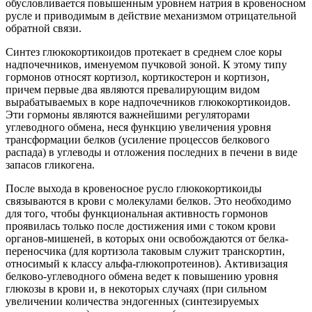
обусловливается повышенным уровнем натрия в кровеносном
русле и приводимым в действие механизмом отрицательной
обратной связи.
Синтез глюкокортикоидов протекает в среднем слое коры
надпочечников, именуемом пучковой зоной. К этому типу
гормонов относят кортизол, кортикостерон и кортизон,
причем первые два являются превалирующим видом
вырабатываемых в коре надпочечников глюкокортикоидов.
Эти гормоны являются важнейшими регуляторами
углеводного обмена, неся функцию увеличения уровня
трансформации белков (усиление процессов белкового
распада) в углеводы и отложения последних в печени в виде
запасов гликогена.
После выхода в кровеносное русло глюкокортикоиды
связываются в крови с молекулами белков. Это необходимо
для того, чтобы функциональная активность гормонов
проявилась только после достижения ими с током крови
органов-мишеней, в которых они освобождаются от белка-
переносчика (для кортизола таковым служит транскортин,
относимый к классу альфа-глюкопротеинов). Активизация
белково-углеводного обмена ведет к повышению уровня
глюкозы в крови и, в некоторых случаях (при сильном
увеличении количества эндогенных (синтезируемых