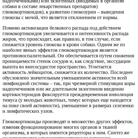
надпочечниками) или экзогенных (вводимых в организм
собаки в составе лекарственных препаратов)
глюкокортикоидов), к развитию глюкозурии – выведения
глюкозы с мочой, что является отклонением от нормы.
Помимо активизации белкового распада под действием
глюкокортикоидов увеличивается и интенсивность распада
жиров, что происходит, как правило, в том случае, если
снижается уровень глюкозы в крови собаки. Одним же из
наиболее явных эффектов глюкокортикоидов является
противовоспалительный. Он обеспечивается путем снижения
проницаемости стенок сосудов и, как следствие, экссудации
выпота во внесосудистое пространство. Угнетается
активность лейкоцитов, снижается их количество. Последнее
обусловлено значительным уменьшением активности всей
лимфоидной системы – так, при чрезмерной стимуляции коры
надпочечников или же длительном экзогенном введении
кортикостероидов фиксируется преждевременная инволюция
тимуса (у молодых животных, тимус которых еще находится
на пике своей активности), уменьшение в размерах селезенки
и лимфатических узлов.
Глюкокортикоиды производят и множество других эффектов,
изменяя функционирование многих органов и тканей
организма, в которых имеются рецепторы к ним. Синтез же