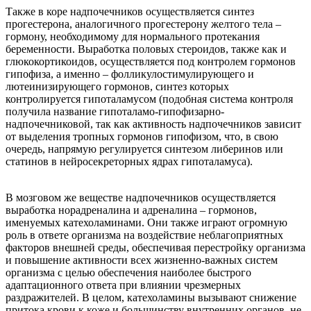
Также в коре надпочечников осуществляется синтез
прогестерона, аналогичного прогестерону желтого тела –
гормону, необходимому для нормального протекания
беременности. Выработка половых стероидов, также как и
глюкокортикоидов, осуществляется под контролем гормонов
гипофиза, а именно – фолликулостимулирующего и
лютеинизирующего гормонов, синтез которых
контролируется гипоталамусом (подобная система контроля
получила название гипоталамо-гипофизарно-
надпочечниковой, так как активность надпочечников зависит
от выделения тропных гормонов гипофизом, что, в свою
очередь, напрямую регулируется синтезом либеринов или
статинов в нейросекреторных ядрах гипоталамуса).
В мозговом же веществе надпочечников осуществляется
выработка норадреналина и адреналина – гормонов,
именуемых катехоламинами. Они также играют огромную
роль в ответе организма на воздействие неблагоприятных
факторов внешней среды, обеспечивая перестройку организма
и повышение активности всех жизненно-важных систем
организма с целью обеспечения наиболее быстрого
адаптационного ответа при влиянии чрезмерных
раздражителей. В целом, катехоламины вызывают снижение
притока крови к коже и большинству внутренних органов, не