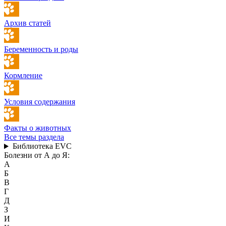
Архив статей
Беременность и роды
Кормление
Условия содержания
Факты о животных
Все темы раздела
Библиотека EVC
Болезни от А до Я:
А
Б
В
Г
Д
З
И