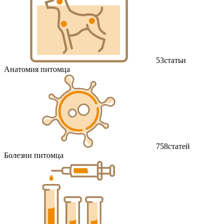
53
статьи
Анатомия питомца
758
статей
Болезни питомца