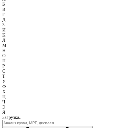
Б
В
Г
Д
З
И
К
Л
М
Н
О
П
Р
С
Т
У
Ф
Х
Ц
Ч
Э
Я
Загрузка...