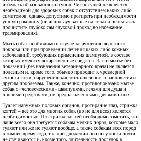
избежать образования колтунов. Чистка ушей не является
необходимой для здоровых собак с отсутствием каких-либо
симптомов, однако, допустимо протирать при необходимости
ушную раковину (не используя ватные палочки и не пытаясь
прочистить глубоко сам слуховой проход во избежание
травмирования).
Мыть собак необходимо в случае загрязнения шерстного
покрова или при проведении лечения каких-либо кожных
заболеваний, требующих применения шампуней, в составе
которых имеются лекарственные средства. Часто мытье без
показаний (без назначения ветеринарного врача) не является
полезным и, кроме того, обычно приводит к чрезмерной
сухости кожи, нарушению кислотно-щелочного равновесия и
другим проблемам. Также, конечно, противопоказано мытье
собак с «человеческими» шампунями, гелями для душа и
прочими средствами, не предназначенными для животных.
Туалет наружных половых органов, протирание глаз, стрижка
когтей – всё это для многих собак (но не для всех) является
необходимостью. По стрижке когтей необходимо заметить, что
чаще всего она требуется собакам мелких пород, которые мало
гуляют или же не гуляют вообще, а также собакам всех пород
в зимнее время года, т.к. при движении по снегу когти почти
не стачиваются и, кроме того, длительность прогулок в