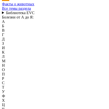
Факты о животных
Все темы раздела
Библиотека EVC
Болезни от А до Я:
А
Б
В
Г
Д
З
И
К
Л
М
Н
О
П
Р
С
Т
У
Ф
Х
Ц