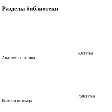
Разделы библиотеки
53
статьи
Анатомия питомца
758
статей
Болезни питомца