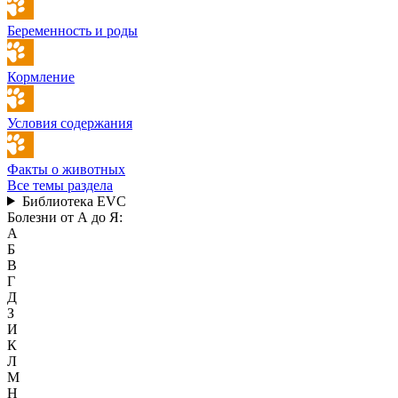
Беременность и роды
Кормление
Условия содержания
Факты о животных
Все темы раздела
Библиотека EVC
Болезни от А до Я:
А
Б
В
Г
Д
З
И
К
Л
М
Н