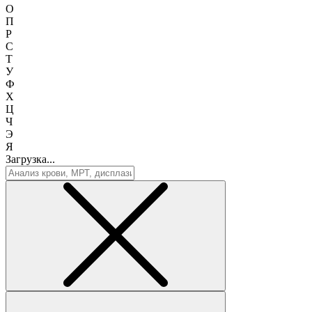
О
П
Р
С
Т
У
Ф
Х
Ц
Ч
Э
Я
Загрузка...