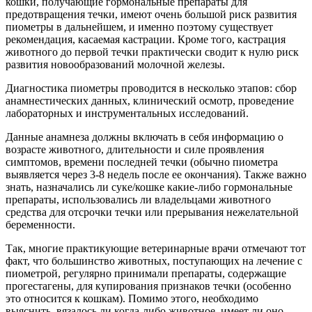
кошки, получающие гормональные препараты для
предотвращения течки, имеют очень большой риск развития
пиометры в дальнейшем, и именно поэтому существует
рекомендация, касаемая кастрации. Кроме того, кастрация
животного до первой течки практически сводит к нулю риск
развития новообразований молочной железы.
Диагностика пиометры проводится в несколько этапов: сбор
анамнестических данных, клинический осмотр, проведение
лабораторных и инструментальных исследований.
Данные анамнеза должны включать в себя информацию о
возрасте животного, длительности и силе проявления
симптомов, времени последней течки (обычно пиометра
выявляется через 3-8 недель после ее окончания). Также важно
знать, назначались ли суке/кошке какие-либо гормональные
препараты, использовались ли владельцами животного
средства для отсрочки течки или прерывания нежелательной
беременности.
Так, многие практикующие ветеринарные врачи отмечают тот
факт, что большинство животных, поступающих на лечение с
пиометрой, регулярно принимали препараты, содержащие
прогестагены, для купирования признаков течки (особенно
это относится к кошкам). Помимо этого, необходимо
выяснить, вязалось ли когда-либо животное, имеет ли оно