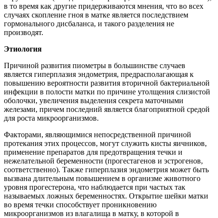
в то время как другие придерживаются мнения, что во всех
случаях скопление гноя в матке является последствием
гормонального дисбаланса, и такого разделения не
производят.
Этиология
Причиной развития пиометры в большинстве случаев
является гиперплазия эндометрия, предрасполагающая к
повышению вероятности развития вторичной бактериальной
инфекции в полости матки по причине утолщения слизистой
оболочки, увеличения выделения секрета маточными
железами, причем последний является благоприятной средой
для роста микроорганизмов.
Факторами, являющимися непосредственной причиной
протекания этих процессов, могут служить кисты яичников,
применение препаратов для предотвращения течки и
нежелательной беременности (прогестагенов и эстрогенов,
соответственно). Также гиперплазия эндометрия может быть
вызвана длительным повышением в организме животного
уровня прогестерона, что наблюдается при частых так
называемых ложных беременностях. Открытие шейки матки
во время течки способствует проникновению
микроорганизмов из влагалища в матку, в которой в