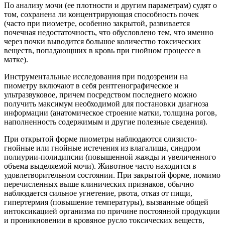
По анализу мочи (ее плотности и другим параметрам) судят о
том, сохранена ли концентрирующая способность почек
(часто при пиометре, особенно закрытой, развивается
почечная недостаточность, что обусловлено тем, что именно
через почки выводится большое количество токсических
веществ, попадающших в кровь при гнойном процессе в
матке).
Инструментальные исследования при подозрении на
пиометру включают в себя рентгенографическое и
ультразвуковое, причем посредством последнего можно
получить максимум необходимой для постановки диагноза
информации (анатомическое строение матки, толщина рогов,
наполненность содержимым и другие полезные сведения).
При открытой форме пиометры наблюдаются слизисто-
гнойные или гнойные истечения из влагалища, синдром
полиурии-полидипсии (повышенной жажды и увеличенного
объема выделяемой мочи). Животное часто находится в
удовлетворительном состоянии. При закрытой форме, помимо
перечисленных выше клинических признаков, обычно
наблюдается сильное угнетение, рвота, отказ от пищи,
гипертермия (повышение температуры), вызванные общей
интоксикацией организма по причине постоянной продукции
и проникновении в кровяное русло токсических веществ,