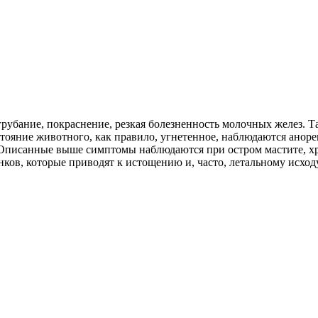
убание, покраснение, резкая болезненность молочных желез. Т
тояние животного, как правило, угнетенное, наблюдаются аноре
. Описанные выше симптомы наблюдаются при остром мастите, хр
ков, которые приводят к истощению и, часто, летальному исходу