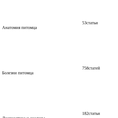
53
статьи
Анатомия питомца
758
статей
Болезни питомца
182
статьи