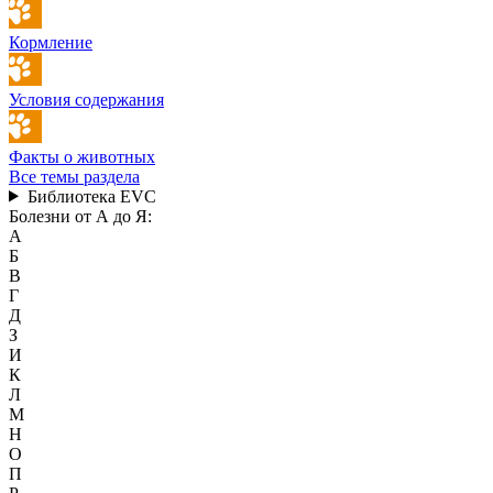
Кормление
Условия содержания
Факты о животных
Все темы раздела
Библиотека EVC
Болезни от А до Я:
А
Б
В
Г
Д
З
И
К
Л
М
Н
О
П