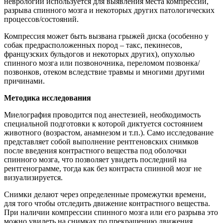
неврологии используется для выявления места компрессии,
разрыва спинного мозга и некоторых других патологических
процессов/состояний.
Компрессия может быть вызвана грыжей диска (особенно у
собак предрасположенных пород – такс, пекинесов,
французских бульдогов и некоторых других), опухолью
спинного мозга или позвоночника, переломом позвонка/
позвонков, отеком вследствие травмы и многими другими
причинами.
Методика исследования
Миелография проводится под анестезией, необходимость
специальной подготовки к которой диктуется состоянием
животного (возрастом, анамнезом и т.п.). Само исследование
представляет собой выполнение рентгеновских снимков
после введения контрастного вещества под оболочки
спинного мозга, что позволяет увидеть последний на
рентгенограмме, тогда как без контраста спинной мозг не
визуализируется.
Снимки делают через определенные промежутки времени,
для того чтобы отследить движение контрастного вещества.
При наличии компрессии спинного мозга или его разрыва это
можно увидеть на снимках по прекращению движения