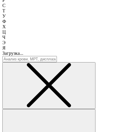
Р
С
Т
У
Ф
Х
Ц
Ч
Э
Я
Загрузка...