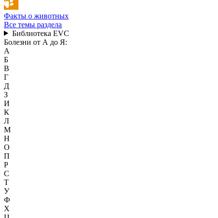
Факты о животных
Все темы раздела
Библиотека EVC
Болезни от А до Я:
А
Б
В
Г
Д
З
И
К
Л
М
Н
О
П
Р
С
Т
У
Ф
Х
Ц