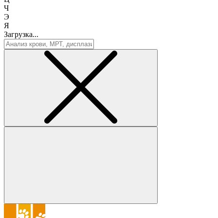
Ч
Э
Я
Загрузка...