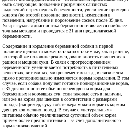
быть следующие: появление прозрачных слизистых
выделений с трех недель беременности, увеличение промеров
живота (во второй половине щенности), изменения в
поведении, нагрубание и порозовение сосков после 35 дня.
Ультразвуковая диагностика беременности является наиболее
точным методом и проводится с 21 дня предполагаемой
беременности.
Содержание и кормление беременной собаки в первой
половине щенности может оставаться таким же, как и раньше,
во второй же половине рекомендовано вносить изменения в
рацион и моцион суки. В связи с прогрессированием
беременности увеличивается потребность в питательных
веществах, витаминах, микроэлементах и т.д., в связи с чем
прямо пропорционально изменяются нормы кормления. В том
случае, если собака получает готовые полнорационные корма,
с 35 дня щенности ее обычно переводят на корма для
беременных и кормящих сук, если таковые есть в наличии,
или же на корма для щенков в соответствии с размерами
породы (например, суку той-терьера можно кормить кормом
для щенков мелких пород). В случае с «натуральным»
питанием обычно увеличивается суточный объем корма,
причем более предпочтительно – за счет дополнительного
кормления/кормлений.