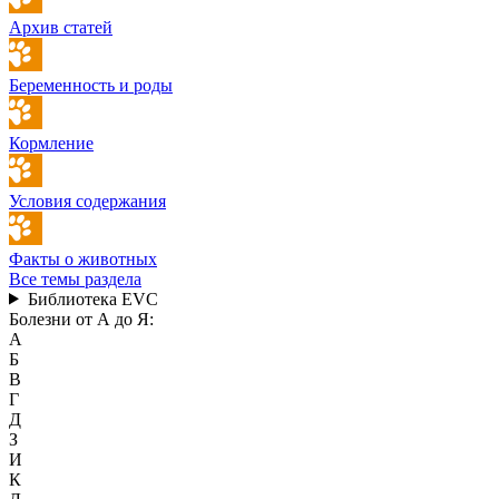
Архив статей
Беременность и роды
Кормление
Условия содержания
Факты о животных
Все темы раздела
Библиотека EVC
Болезни от А до Я:
А
Б
В
Г
Д
З
И
К