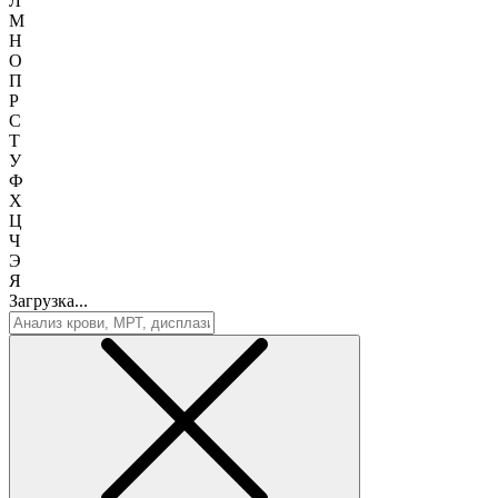
Л
М
Н
О
П
Р
С
Т
У
Ф
Х
Ц
Ч
Э
Я
Загрузка...