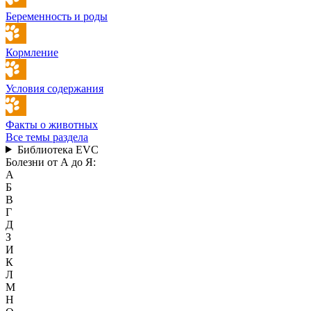
Беременность и роды
Кормление
Условия содержания
Факты о животных
Все темы раздела
Библиотека EVC
Болезни от А до Я:
А
Б
В
Г
Д
З
И
К
Л
М
Н