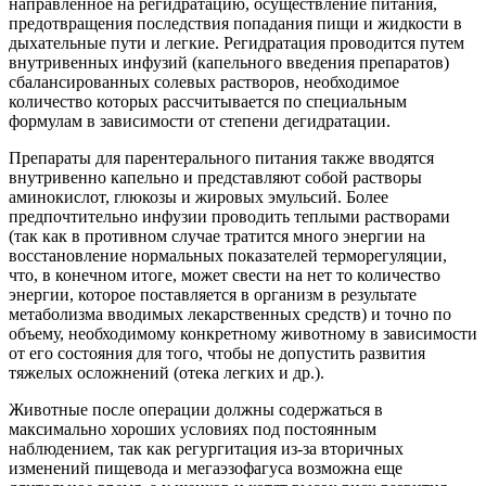
направленное на регидратацию, осуществление питания,
предотвращения последствия попадания пищи и жидкости в
дыхательные пути и легкие. Регидратация проводится путем
внутривенных инфузий (капельного введения препаратов)
сбалансированных солевых растворов, необходимое
количество которых рассчитывается по специальным
формулам в зависимости от степени дегидратации.
Препараты для парентерального питания также вводятся
внутривенно капельно и представляют собой растворы
аминокислот, глюкозы и жировых эмульсий. Более
предпочтительно инфузии проводить теплыми растворами
(так как в противном случае тратится много энергии на
восстановление нормальных показателей терморегуляции,
что, в конечном итоге, может свести на нет то количество
энергии, которое поставляется в организм в результате
метаболизма вводимых лекарственных средств) и точно по
объему, необходимому конкретному животному в зависимости
от его состояния для того, чтобы не допустить развития
тяжелых осложнений (отека легких и др.).
Животные после операции должны содержаться в
максимально хороших условиях под постоянным
наблюдением, так как регургитация из-за вторичных
изменений пищевода и мегаэзофагуса возможна еще