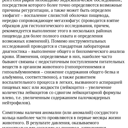
посредством которого более точно определяются возможные
причины регургитации, а также может быть определен
эзофагит – воспаление слизистой оболочки пищевода,
нередко сопровождающее мегаэзофагус (проводится взятие
образцов для гистологического исследования, причем,
рекомендуется выполнение этого в нескольких районах
пищевода для более полного охвата и определения
возможных изменений). Помимо инструментальных
исследований проводится и стандартная лабораторная
диагностика – выполнение общего и биохимического анализа
крови. Изменения, определяемые в них, наиболее часто
бывают связаны с недостаточным поступлением питательных
веществ в организм животного (гипопротеинемия и
гипоальбуминемия – снижение содержания общего белка и
альбумина, соответственно), а также развитием
воспалительного процесса в легких, вызванного аспирацией
пищевых масс или жидкости (лейкоцитоз – увеличение
количества лейкоцитов со сдвигом лейкоцитарной формулы
влево, т.е. увеличенным содержанием палочкоядерных
нейтрофилов).
Симптомы наличия аномалии (или аномалий) сосудистого
кольца наиболее часто проявляются в первые месяцы жизни
животного. В результате давления, оказываемого
магистральными сосудами на пищевод, затрудняется