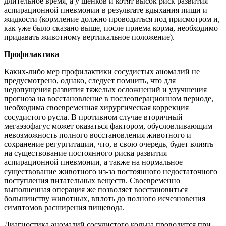
длительное время, а у щенков и котят высок риск развития
аспирационной пневмонии в результате вдыхания пищи и
жидкости (кормление должно проводиться под присмотром и,
как уже было сказано выше, после приема корма, необходимо
придавать животному вертикальное положение).
Профилактика
Каких-либо мер профилактики сосудистых аномалий не
предусмотрено, однако, следует помнить, что для
недопущения развития тяжелых осложнений и улучшения
прогноза на восстановление в послеоперационном периоде,
необходима своевременная хирургическая коррекция
сосудистого русла. В противном случае вторичный
мегаэзофагус может оказаться фактором, обусловливающим
невозможность полного восстановления животного и
сохранение регургитации, что, в свою очередь, будет влиять
на существование постоянного риска развития
аспирационной пневмонии, а также на нормальное
существование животного из-за постоянного недостаточного
поступления питательных веществ. Своевременно
выполненная операция же позволяет восстановиться
большинству животных, вплоть до полного исчезновения
симптомов расширения пищевода.
Диагностика аномалий сосудистого кольца проводится при