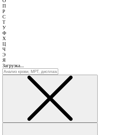
О
П
Р
С
Т
У
Ф
Х
Ц
Ч
Э
Я
Загрузка...