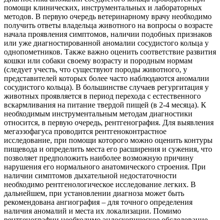
помощи клинических, инструментальных и лабораторных
методов. В первую очередь ветеринарному врачу необходимо
получить ответы владельца животного на вопросы о возрасте
начала проявления симптомов, наличии подобных признаков
или уже диагностированной аномалии сосудистого кольца у
однопометников. Также важно оценить соответствие развития
кошки или собаки своему возрасту и породным нормам
(следует учесть, что существуют породы животного, у
представителей которых более часто наблюдаются аномалии
сосудистого кольца). В большинстве случаев регургитация у
животных проявляется в период перехода с естественного
вскармливания на питание твердой пищей (в 2-4 месяца). К
необходимым инструментальным методам диагностики
относится, в первую очередь, рентгенография. Для выявления
мегаэзофагуса проводится рентгеноконтрастное
исследование, при помощи которого можно оценить контуры
пищевода и определить места его расширения и сужения, что
позволяет предположить наиболее возможную причину
нарушения его нормального анатомического строения. При
наличии симптомов дыхательной недостаточности
необходимо рентгенологическое исследование легких. В
дальнейшем, при установлении диагноза может быть
рекомендована ангиография – для точного определения
наличия аномалий и места их локализации. Помимо
рентгенографии необходимо эндоскопическое обследование,