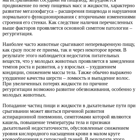
продвижение по нему пищевых масс и жидкости, характерно
развитие мегаэзофагуса – расширения пищевода и нарушения
нормального функционирования с вторичными изменениями
строения его стенки. Как следствие наличия перечисленных
выше факторов проявляется основной симптом патологии –
регургитация.
Наиболее часто животные срыгивают непереваренную пищу,
как сразу после ее приема, так и через некоторое время. В
результате этого наблюдается недостаток питательных
веществ, что у молодых животных проявляется в замедлении
темпов роста и развития, а у взрослых – ухудшением
кондиции, снижением массы тела. Также обычно выражено
ухудшение качества шерсти – ломкость и выпадение волос.
При увеличенных потерях жидкости по причине
регургитации возможно развитие обезвоживания, особенно у
молодых животных.
Попадание частиц пищи и жидкости в дыхательные пути при
срыгивании может явиться причиной развития
аспирационной пневмонии, симптомами которой являются
кашель, повышение температуры тела и признаки
дыхательной недостаточности, обусловленные снижением
уровня кислородного насыщения крови в малом круге
кровообращения и гипоксией тканей. В результате этого