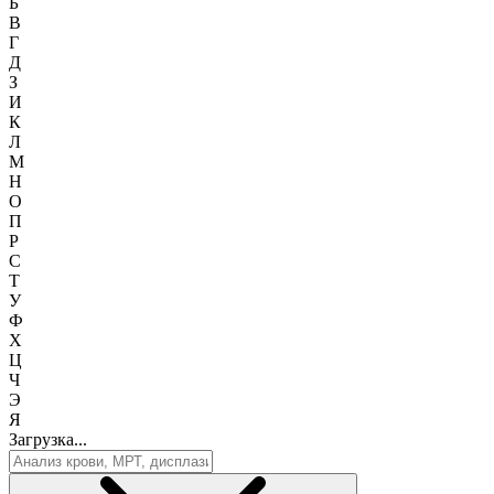
Б
В
Г
Д
З
И
К
Л
М
Н
О
П
Р
С
Т
У
Ф
Х
Ц
Ч
Э
Я
Загрузка...