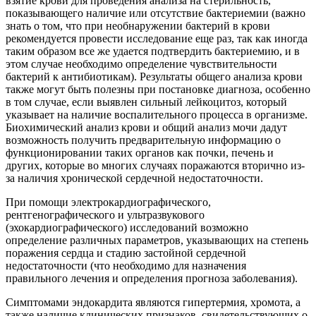
взятие крови для проведения анализа на стерильность,
показывающего наличие или отсутствие бактериемии (важно
знать о том, что при необнаружении бактерий в крови
рекомендуется провести исследование еще раз, так как иногда
таким образом все же удается подтвердить бактериемию, и в
этом случае необходимо определение чувствительности
бактерий к антибиотикам). Результаты общего анализа крови
также могут быть полезны при постановке диагноза, особенно
в том случае, если выявлен сильный лейкоцитоз, который
указывает на наличие воспалительного процесса в организме.
Биохимический анализ крови и общий анализ мочи дадут
возможность получить предварительную информацию о
функционировании таких органов как почки, печень и
других, которые во многих случаях поражаются вторично из-
за наличия хронической сердечной недостаточности.
При помощи электрокардиографического,
рентгенографического и ультразвукового
(эхокардиографического) исследований возможно
определение различных параметров, указывающих на степень
поражения сердца и стадию застойной сердечной
недостаточности (что необходимо для назначения
правильного лечения и определения прогноза заболевания).
Симптомами эндокардита являются гипертермия, хромота, а
также наличие клинических признаков, свидетельствующих о