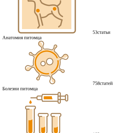
53
статьи
Анатомия питомца
758
статей
Болезни питомца