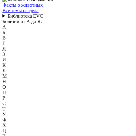
Факты о животных
Все темы раздела
Библиотека EVC
Болезни от А до Я:
А
Б
В
Г
Д
З
И
К
Л
М
Н
О
П
Р
С
Т
У
Ф
Х
Ц